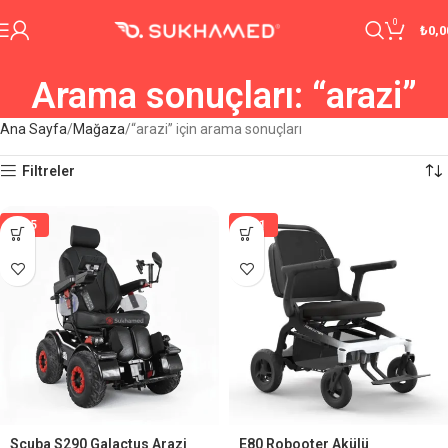
0
₺
0,0
Arama sonuçları: “arazi”
Ana Sayfa
Mağaza
“arazi” için arama sonuçları
Filtreler
%15
%21
Scuba S290 Galactus Arazi
E80 Robooter Akülü