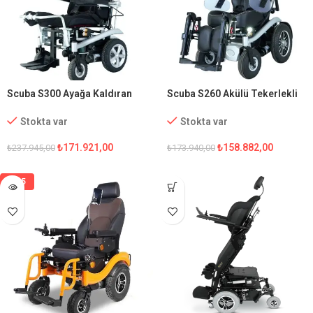
Scuba S300 Ayağa Kaldıran
Scuba S260 Akülü Tekerlekli
Akülü Tekerlekli Sandalye
Sandalye
Stokta var
Stokta var
₺
171.921,00
₺
158.882,00
₺
237.945,00
₺
173.940,00
%15