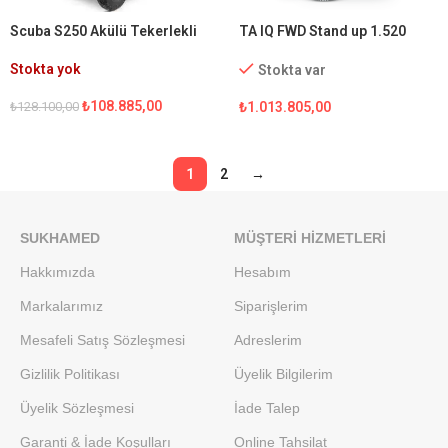
Scuba S250 Akülü Tekerlekli
TA IQ FWD Stand up 1.520
Sandalye
Multifonksiyonel Akülü
Sandalye
Stokta yok
Stokta var
₺
108.885,00
₺
128.100,00
₺
1.013.805,00
1
2
→
SUKHAMED
MÜŞTERI HIZMETLERI
Hakkımızda
Hesabım
Markalarımız
Siparişlerim
Mesafeli Satış Sözleşmesi
Adreslerim
Gizlilik Politikası
Üyelik Bilgilerim
Üyelik Sözleşmesi
İade Talep
Garanti & İade Koşulları
Online Tahsilat