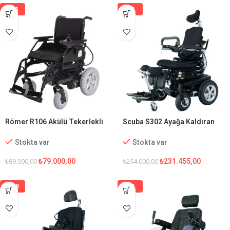
%11
%9
Römer R106 Akülü Tekerlekli
Scuba S302 Ayağa Kaldıran
Sandalye
Akülü Tekerlekli Sandalye
Stokta var
Stokta var
₺
79.000,00
₺
231.455,00
₺
89.000,00
₺
254.000,00
%28
%9