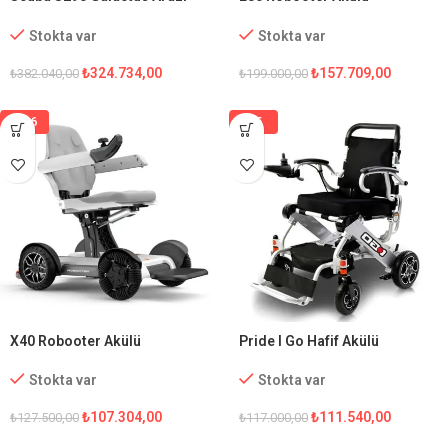
Tipi Akülü Tekerlekli
Tekerlekli Sandalye
Sandalye
Stokta var
Stokta var
₺
324.734,00
₺
157.709,00
₺
382.040,00
₺
199.000,00
%16
%5
X40 Robooter Akülü
Pride I Go Hafif Akülü
Tekerlekli Sandalye
Tekerlekli Sandalye
Stokta var
Stokta var
₺
107.304,00
₺
111.540,00
₺
127.500,00
₺
117.000,00