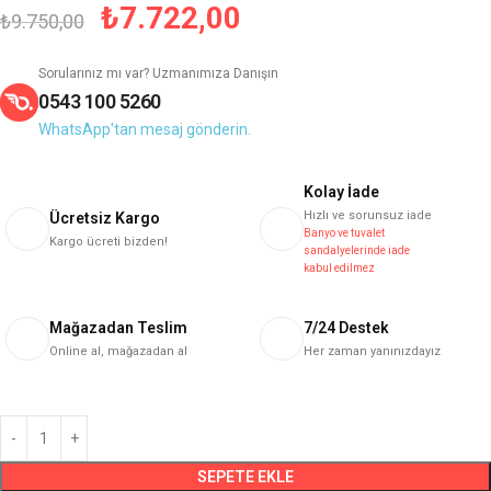
₺
7.722,00
₺
9.750,00
Sorularınız mı var? Uzmanımıza Danışın
0543 100 5260
WhatsApp'tan mesaj gönderin.
Kolay İade
Hızlı ve sorunsuz iade
Ücretsiz Kargo
Banyo ve tuvalet
Kargo ücreti bizden!
sandalyelerinde iade
kabul edilmez
Mağazadan Teslim
7/24 Destek
Online al, mağazadan al
Her zaman yanınızdayız
SEPETE EKLE