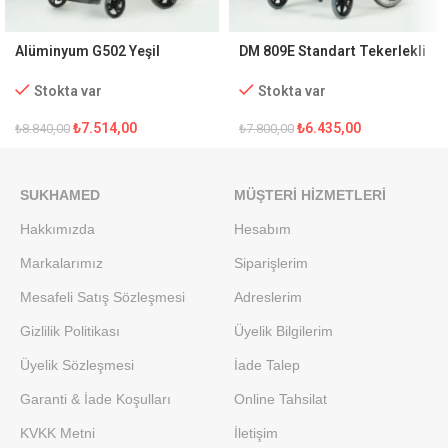
Alüminyum G502 Yeşil
DM 809E Standart Tekerlekli
Transfer Sandalyesi
Sandalye
Stokta var
Stokta var
₺
7.514,00
₺
6.435,00
₺
8.840,00
₺
7.800,00
SUKHAMED
MÜŞTERI HIZMETLERI
Hakkımızda
Hesabım
Markalarımız
Siparişlerim
Mesafeli Satış Sözleşmesi
Adreslerim
Gizlilik Politikası
Üyelik Bilgilerim
Üyelik Sözleşmesi
İade Talep
Garanti & İade Koşulları
Online Tahsilat
KVKK Metni
İletişim