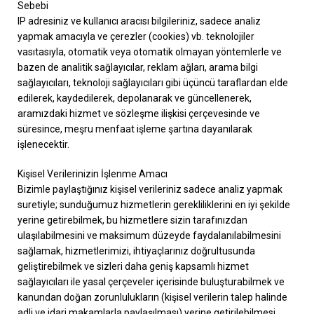
Sebebi
IP adresiniz ve kullanıcı aracısı bilgileriniz, sadece analiz
yapmak amacıyla ve çerezler (cookies) vb. teknolojiler
vasıtasıyla, otomatik veya otomatik olmayan yöntemlerle ve
bazen de analitik sağlayıcılar, reklam ağları, arama bilgi
sağlayıcıları, teknoloji sağlayıcıları gibi üçüncü taraflardan elde
edilerek, kaydedilerek, depolanarak ve güncellenerek,
aramızdaki hizmet ve sözleşme ilişkisi çerçevesinde ve
süresince, meşru menfaat işleme şartına dayanılarak
işlenecektir.
Kişisel Verilerinizin İşlenme Amacı
Bizimle paylaştığınız kişisel verileriniz sadece analiz yapmak
suretiyle; sunduğumuz hizmetlerin gerekliliklerini en iyi şekilde
yerine getirebilmek, bu hizmetlere sizin tarafınızdan
ulaşılabilmesini ve maksimum düzeyde faydalanılabilmesini
sağlamak, hizmetlerimizi, ihtiyaçlarınız doğrultusunda
geliştirebilmek ve sizleri daha geniş kapsamlı hizmet
sağlayıcıları ile yasal çerçeveler içerisinde buluşturabilmek ve
kanundan doğan zorunlulukların (kişisel verilerin talep halinde
adli ve idari makamlarla paylaşılması) yerine getirilebilmesi