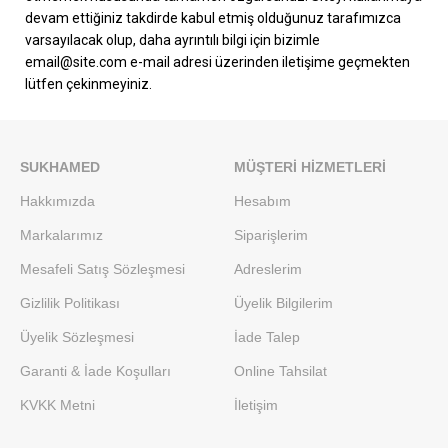
devam ettiğiniz takdirde kabul etmiş olduğunuz tarafımızca
varsayılacak olup, daha ayrıntılı bilgi için bizimle
email@site.com e-mail adresi üzerinden iletişime geçmekten
lütfen çekinmeyiniz.
SUKHAMED
MÜŞTERI HIZMETLERI
Hakkımızda
Hesabım
Markalarımız
Siparişlerim
Mesafeli Satış Sözleşmesi
Adreslerim
Gizlilik Politikası
Üyelik Bilgilerim
Üyelik Sözleşmesi
İade Talep
Garanti & İade Koşulları
Online Tahsilat
KVKK Metni
İletişim