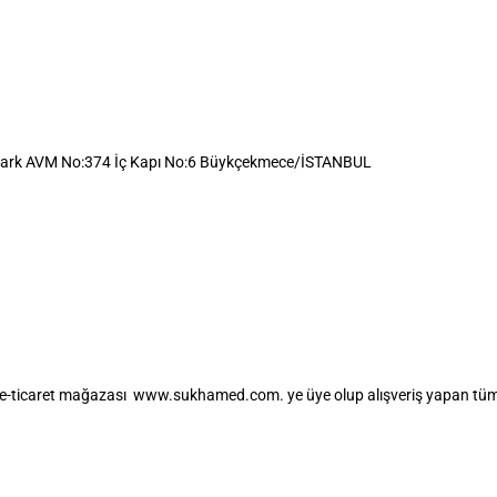
Park AVM No:374 İç Kapı No:6 Büykçekmece/İSTANBUL
n e-ticaret mağazası www.sukhamed.com. ye üye olup alışveriş yapan tüm al