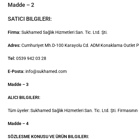
Madde – 2
SATICI BILGILERI:
Firma:
Sukhamed Sağlık Hizmetleri San. Tic. Ltd. Şti.
Adres:
Cumhuriyet Mh.D-100 Karayolu Cd. ADM Konaklama Outlet 
Tel:
0539 942 03 28
E-Posta:
info@sukhamed.com
Madde – 3
ALICI BILGILERI:
Tüm üyeler: Sukhamed Sağlık Hizmetleri San. Tic. Ltd. Şti. Firmasını
Madde – 4
SÖZLESME KONUSU VE ÜRÜN BILGILERI: