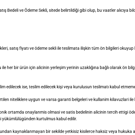
 Bedeli ve Ödeme Sekli, sitede belirtildiği gibi olup, bu vaatler alıcıya bil
i, satış fiyatı ve ödeme sekli ile teslimata ilişkin tüm ön bilgileri okuyup 
r bir ürün için alicinin yerleşim yerinin uzaklığına bağlı olarak ön bilgile
lim edilecek ise, teslim edilecek kişi veya kurulusun teslimatı kabul etm
ilen niteliklere uygun ve varsa garanti belgeleri ve kullanim kilavuzlari il
ik ortamda onaylanmis olmasi ve satis bedelinin alicinin tercih ettigi öde
mi yükümlülügünden kurtulmus kabul edilir.
rundan kaynaklanmayan bir sekilde yetkisiz kisilerce haksiz veya hukuka ayk