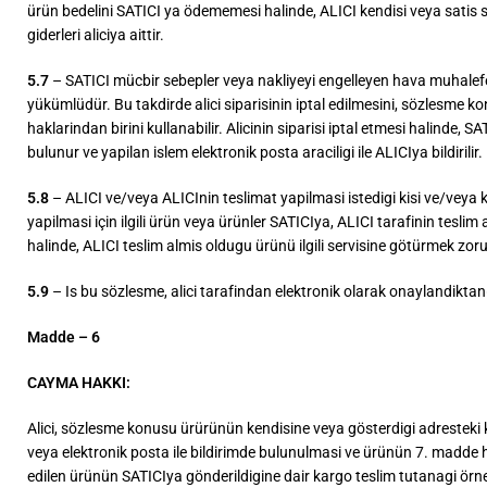
ürün bedelini SATICI ya ödememesi halinde, ALICI kendisi veya satis 
giderleri aliciya aittir.
5.7
– SATICI mücbir sebepler veya nakliyeyi engelleyen hava muhalefet
yükümlüdür. Bu takdirde alici siparisinin iptal edilmesini, sözlesme 
haklarindan birini kullanabilir. Alicinin siparisi iptal etmesi halinde, SA
bulunur ve yapilan islem elektronik posta araciligi ile ALICIya bildir
5.8
– ALICI ve/veya ALICInin teslimat yapilmasi istedigi kisi ve/veya 
yapilmasi için ilgili ürün veya ürünler SATICIya, ALICI tarafinin tesli
halinde, ALICI teslim almis oldugu ürünü ilgili servisine götürmek zor
5.9
– Is bu sözlesme, alici tarafindan elektronik olarak onaylandiktan(
Madde – 6
CAYMA HAKKI:
Alici, sözlesme konusu ürürünün kendisine veya gösterdigi adresteki k
veya elektronik posta ile bildirimde bulunulmasi ve ürünün 7. madde h
edilen ürünün SATICIya gönderildigine dair kargo teslim tutanagi örneg