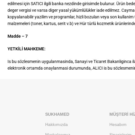
edilmesi için SATICI ilgili banka nezdinde girisimde bulunur. Ürün b
deger vergisi ve varsa diger yasal yükümlülükler iade edilmez. Cayma hak
kopyalanabilir yazilim ve programlar, hizli bozulan veya son kullanim t
malzemeleri (toner, kartus, serit v.b) ve Hür türlü kozmetik ürünler
Madde – 7
YETKİLİ MAHKEME:
Is bu sözlesmenin uygulanmasinda, Sanayi ve Ticaret Bakanliginca ila
elektronik ortamda onaylanmasi durumunda, ALICI is bu sözlesmenin 
SUKHAMED
MÜŞTERI HI
Hakkımızda
Hesabım
Markalarımız
Siparişlerim