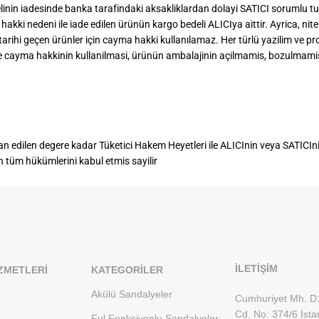
edelinin iadesinde banka tarafindaki aksakliklardan dolayi SATICI soruml
ki nedeni ile iade edilen ürünün kargo bedeli ALICIya aittir. Ayrica, nitelig
arihi geçen ürünler için cayma hakki kullanılamaz. Her türlü yazilim ve pro
inde cayma hakkinin kullanilmasi, ürünün ambalajinin açilmamis, bozulmami
n edilen degere kadar Tüketici Hakem Heyetleri ile ALICInin veya SATICIn
tüm hükümlerini kabul etmis sayilir
İLETİŞİM
ZMETLERI
KATEGORILER
Akülü Sandalyeler
Cumhuriyet Mh. D
Cd. No: 374/6 İsta
Ful Fonksiyonlu Sandalyeler