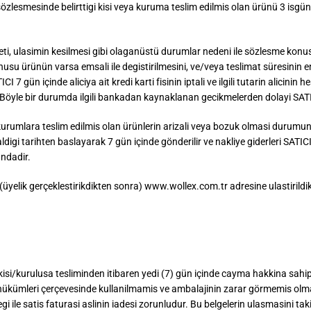
sözlesmesinde belirttigi kisi veya kuruma teslim edilmis olan ürünü 3 isg
i, ulasimin kesilmesi gibi olaganüstü durumlar nedeni ile sözlesme konusu
konusu ürünün varsa emsali ile degistirilmesini, ve/veya teslimat süresini
TICI 7 gün içinde aliciya ait kredi karti fisinin iptali ve ilgili tutarin alici
ilir. Böyle bir durumda ilgili bankadan kaynaklanan gecikmelerden dolayi S
kurumlara teslim edilmis olan ürünlerin arizali veya bozuk olmasi durumund
m aldigi tarihten baslayarak 7 gün içinde gönderilir ve nakliye giderleri SAT
undadir.
üyelik gerçeklestirikdikten sonra) www.wollex.com.tr adresine ulastirildik
isi/kurulusa tesliminden itibaren yedi (7) gün içinde cayma hakkina sahipt
ükümleri çerçevesinde kullanilmamis ve ambalajinin zarar görmemis olmasi s
i ile satis faturasi aslinin iadesi zorunludur. Bu belgelerin ulasmasini ta