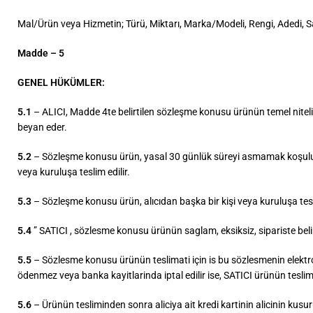
Mal/Ürün veya Hizmetin; Türü, Miktarı, Marka/Modeli, Rengi, Adedi, Satış
Madde – 5
GENEL HÜKÜMLER:
5.1
– ALICI, Madde 4te belirtilen sözleşme konusu ürünün temel nitelikler
beyan eder.
5.2
– Sözleşme konusu ürün, yasal 30 günlük süreyi asmamak koşulu ile he
veya kuruluşa teslim edilir.
5.3
– Sözleşme konusu ürün, alıcıdan başka bir kişi veya kuruluşa tes
5.4
” SATICI , sözlesme konusu ürünün saglam, eksiksiz, sipariste belirt
5.5
– Sözlesme konusu ürünün teslimati için is bu sözlesmenin elektron
ödenmez veya banka kayitlarinda iptal edilir ise, SATICI ürünün tesli
5.6
– Ürünün tesliminden sonra aliciya ait kredi kartinin alicinin kusu