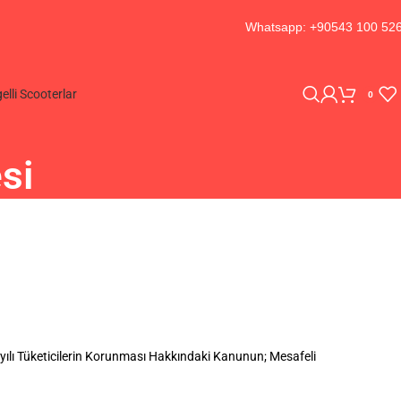
Whatsapp: +90543 100 52
elli Scooterlar
0
si
077 sayılı Tüketicilerin Korunması Hakkındaki Kanunun; Mesafeli