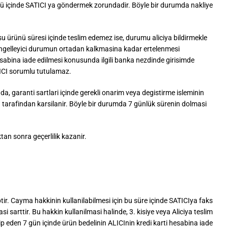
ünü içinde SATICI ya göndermek zorundadir. Böyle bir durumda nakliye
 ürünü süresi içinde teslim edemez ise, durumu aliciya bildirmekle
n engelleyici durumun ortadan kalkmasina kadar ertelenmesi
nin hesabina iade edilmesi konusunda ilgili banka nezdinde girisimde
ATICI sorumlu tutulamaz.
a, garanti sartlari içinde gerekli onarim veya degistirme isleminin
ICI tarafindan karsilanir. Böyle bir durumda 7 günlük sürenin dolmasi
tan sonra geçerlilik kazanir.
ir. Cayma hakkinin kullanilabilmesi için bu süre içinde SATICIya faks
arttir. Bu hakkin kullanilmasi halinde, 3. kisiye veya Aliciya teslim
kip eden 7 gün içinde ürün bedelinin ALICInin kredi karti hesabina iade