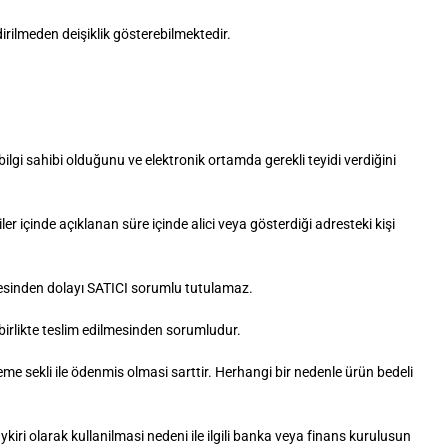
dirilmeden deişiklik gösterebilmektedir.
bilgi sahibi olduğunu ve elektronik ortamda gerekli teyidi verdiğini
r içinde açıklanan süre içinde alici veya gösterdiği adresteki kişi
emesinden dolayı SATICI sorumlu tutulamaz.
e birlikte teslim edilmesinden sorumludur.
me sekli ile ödenmis olmasi sarttir. Herhangi bir nedenle ürün bedeli
iri olarak kullanilmasi nedeni ile ilgili banka veya finans kurulusun