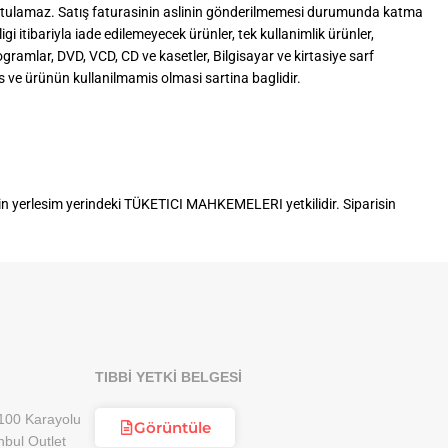
u tutulamaz. Satış faturasinin aslinin gönderilmemesi durumunda katma
i itibariyla iade edilemeyecek ürünler, tek kullanimlik ürünler,
gramlar, DVD, VCD, CD ve kasetler, Bilgisayar ve kirtasiye sarf
s ve ürünün kullanilmamis olmasi sartina baglidir.
in yerlesim yerindeki TÜKETICI MAHKEMELERI yetkilidir. Siparisin
TIBBİ YETKİ BELGESİ
100 Karayolu
Görüntüle
nbul Outlet