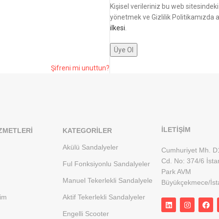
Kişisel verileriniz bu web sitesinde
yönetmek ve Gizlilik Politikamızda a
ilkesi
.
Üye Ol
Şifreni mi unuttun?
İLETİŞİM
ZMETLERI
KATEGORILER
Akülü Sandalyeler
Cumhuriyet Mh. D
Cd. No: 374/6 İsta
Ful Fonksiyonlu Sandalyeler
Park AVM
Manuel Tekerlekli Sandalyele
Büyükçekmece/İst
rim
Aktif Tekerlekli Sandalyeler
Engelli Scooter