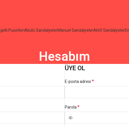
gelli Pusetleri
Akülü Sandalyeler
Manuel Sandalyeler
Aktif Sandalyeler
En
Hesabım
ÜYE OL
*
E-posta adresi
*
Parola