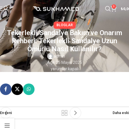
0
₺
0,0
BLOGLAR
Tekerlekli Sandalye Bakım ve Onarım
Rehberi: Tekerlekli Sandalye Uzun
Ömürlü Nasıl Kullanılır?
admin
Açık 25 Mayıs 2025
yorumlar kapalı
En yeni
Daha eski