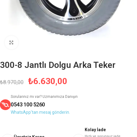
Büyütmek için tıklayın
300-8 Jantlı Dolgu Arka Teker
₺
6.630,00
₺
8.970,00
Sorularınız mı var? Uzmanımıza Danışın
0543 100 5260
WhatsApp'tan mesaj gönderin.
Kolay İade
Hızlı ve sorunsuz iade