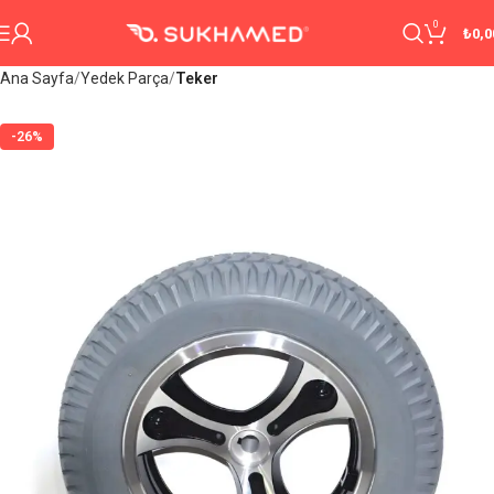
0
₺
0,0
Ana Sayfa
Yedek Parça
Teker
-26%