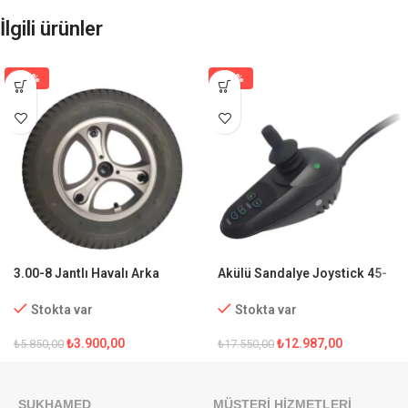
İlgili ürünler
-33%
-26%
3.00-8 Jantlı Havalı Arka
Akülü Sandalye Joystick 45-
Teker
50 Amper
Stokta var
Stokta var
₺
3.900,00
₺
12.987,00
₺
5.850,00
₺
17.550,00
SUKHAMED
MÜŞTERI HIZMETLERI