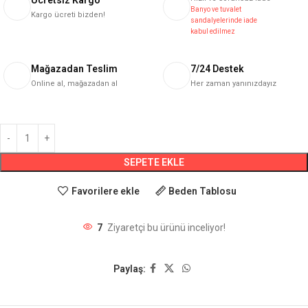
Ücretsiz Kargo
Banyo ve tuvalet
Kargo ücreti bizden!
sandalyelerinde iade
kabul edilmez
Mağazadan Teslim
7/24 Destek
Online al, mağazadan al
Her zaman yanınızdayız
SEPETE EKLE
Favorilere ekle
Beden Tablosu
7
Ziyaretçi bu ürünü inceliyor!
Paylaş: