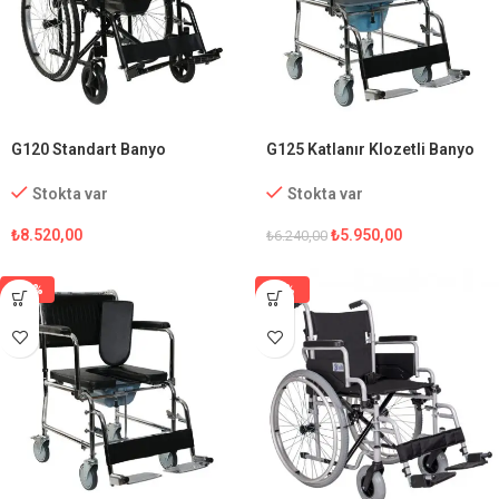
G120 Standart Banyo
G125 Katlanır Klozetli Banyo
Tekerlekli Sandalye
Sandalyesi
Stokta var
Stokta var
₺
8.520,00
₺
5.950,00
₺
6.240,00
-15%
-1%