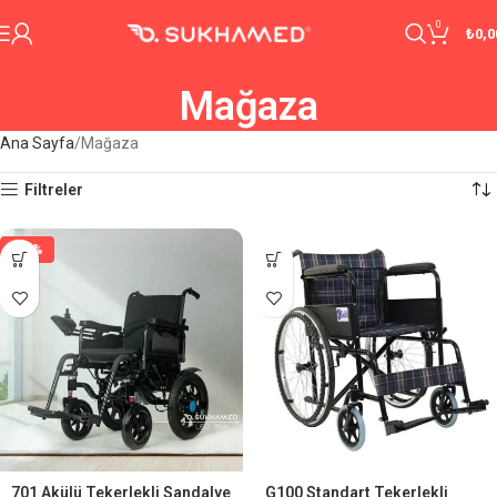
0
₺
0,0
Mağaza
Ana Sayfa
Mağaza
Filtreler
-29%
701 Akülü Tekerlekli Sandalye
G100 Standart Tekerlekli