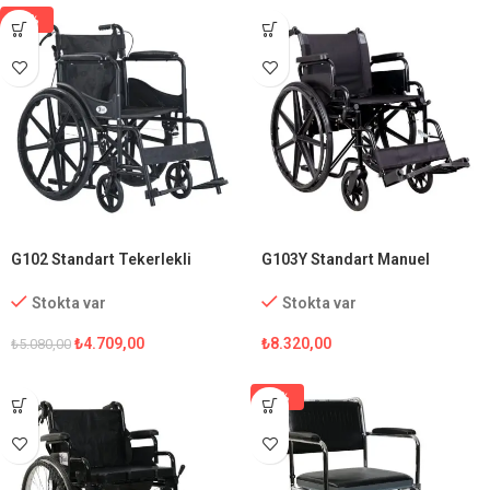
-7%
G102 Standart Tekerlekli
G103Y Standart Manuel
Sandalye
Tekerlekli Sandalye
Stokta var
Stokta var
₺
4.709,00
₺
8.320,00
₺
5.080,00
-5%