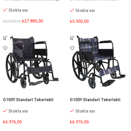
Sandalye
Stokta var
Stokta var
₺
27.885,00
₺
5.900,00
₺
39.000,00
G100Y Standart Tekerlekli
G100Y Standart Tekerlekli
Sandalye
Sandalye (Ekose Kumaş)
Stokta var
Stokta var
₺
6.976,00
₺
6.976,00