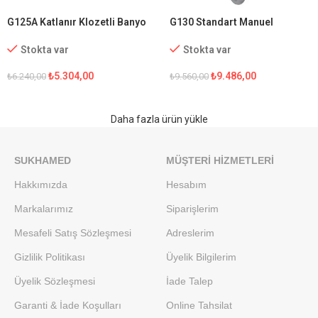
G125A Katlanır Klozetli Banyo
G130 Standart Manuel
Sandalyesi
Tekerlekli Sandalye
Stokta var
Stokta var
₺
5.304,00
₺
9.486,00
₺
6.240,00
₺
9.560,00
Daha fazla ürün yükle
SUKHAMED
MÜŞTERI HIZMETLERI
Hakkımızda
Hesabım
Markalarımız
Siparişlerim
Mesafeli Satış Sözleşmesi
Adreslerim
Gizlilik Politikası
Üyelik Bilgilerim
Üyelik Sözleşmesi
İade Talep
Garanti & İade Koşulları
Online Tahsilat