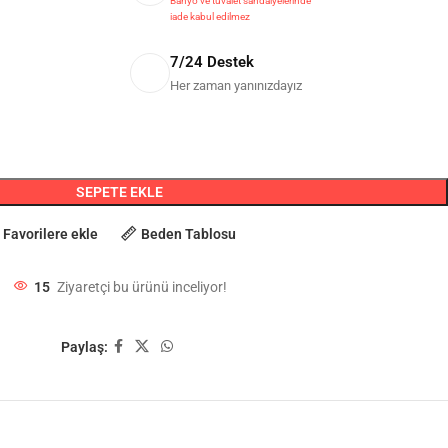
Banyo ve tuvalet sandalyelerinde
iade kabul edilmez
7/24 Destek
Her zaman yanınızdayız
SEPETE EKLE
Favorilere ekle
Beden Tablosu
15
Ziyaretçi bu ürünü inceliyor!
Paylaş: