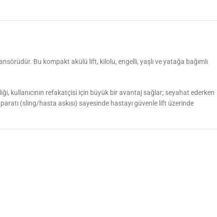
nsörüdür. Bu kompakt akülü lift, kilolu, engelli, yaşlı ve yatağa bağımlı
iği, kullanıcının refakatçisi için büyük bir avantaj sağlar; seyahat ederken
paratı (sling/hasta askısı) sayesinde hastayı güvenle lift üzerinde