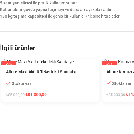
5 saat şarj süresi
ile pratik kullanım sunar.
Katlanabilir gövde yapısı
taşımayı ve depolamayı kolaylaştırır.
180 kg taşıma kapasitesi
ile geniş bir kullanıcı kitlesine hitap eder.
İlgili ürünler
-5%
-5%
Allure Mavi Akülü Tekerlekli Sandalye
Allure Kırmızı
Stokta var
Stokta var
₺
81.000,00
₺
81
₺
85.000,00
₺
85.000,00