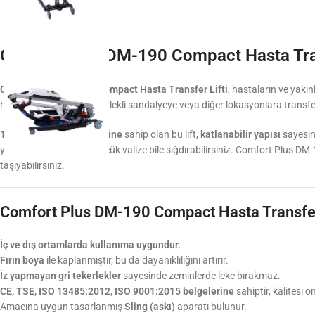
Comfort Plus DM-190 Compact Hasta Trans
Comfort Plus DM-190 Compact Hasta Transfer Lifti
, hastaların ve yakı
hastaların yataktan tekerlekli sandalyeye veya diğer lokasyonlara transfer
180 kg taşıma kapasitesine
sahip olan bu lift,
katlanabilir yapısı
sayesind
yanınıza alabilir ve en küçük valize bile sığdırabilirsiniz. Comfort Plus DM
taşıyabilirsiniz.
Comfort Plus DM-190 Compact Hasta Transfer L
İç ve dış ortamlarda kullanıma uygundur.
Fırın boya
ile kaplanmıştır, bu da dayanıklılığını artırır.
İz yapmayan gri tekerlekler
sayesinde zeminlerde leke bırakmaz.
CE, TSE, ISO 13485:2012, ISO 9001:2015 belgelerine
sahiptir, kalitesi o
Amacına uygun tasarlanmış
Sling (askı)
aparatı bulunur.