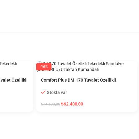
-16%
alet Özellikli
Comfort Plus DM-170 Tuvalet Özellikli
Tekerlekli Sandalye (MOTORLU) Uzaktan
Kumandalı
Stokta var
₺
62.400,00
₺
74.100,00