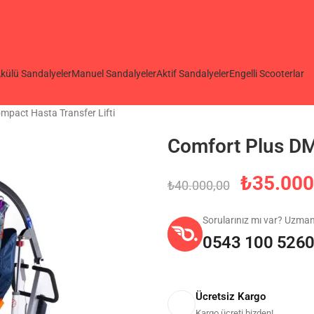
külü Sandalyeler
Manuel Sandalyeler
Aktif Sandalyeler
Engelli Scooterlar
pact Hasta Transfer Lifti
Comfort Plus DM
₺
35.000
₺
40.000,00
Sorularınız mı var? Uzma
0543 100 526
Ücretsiz Kargo
Kargo ücreti bizden!