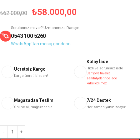
₺
58.000,00
₺
62.000,00
Sorularınız mı var? Uzmanımıza Danışın
0543 100 5260
WhatsApp'tan mesaj gönderin.
Kolay İade
Hızlı ve sorunsuz iade
Ücretsiz Kargo
Banyo ve tuvalet
Kargo ücreti bizden!
sandalyelerinde iade
kabul edilmez
Mağazadan Teslim
7/24 Destek
Online al, mağazadan al
Her zaman yanınızdayız