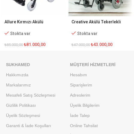
Allure Kırmızı Akülü
Creative Akülü Tekerlekli
Tekerlekli Sandalye
Sandalye CR-1002
Stokta var
Stokta var
₺
81.000,00
₺
43.000,00
₺
85.000,00
₺
47.000,00
SUKHAMED
MÜŞTERI HIZMETLERI
Hakkımızda
Hesabım
Markalarımız
Siparişlerim
Mesafeli Satış Sözleşmesi
Adreslerim
Gizlilik Politikası
Üyelik Bilgilerim
Üyelik Sözleşmesi
İade Talep
Garanti & İade Koşulları
Online Tahsilat