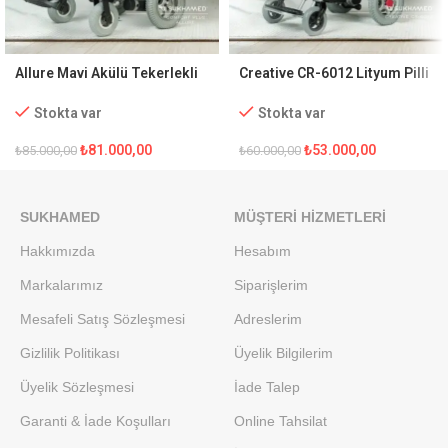
Allure Mavi Akülü Tekerlekli
Creative CR-6012 Lityum Pilli
Sandalye
Akülü Tekerlekli Sandalye
Stokta var
Stokta var
₺
81.000,00
₺
53.000,00
₺
85.000,00
₺
60.000,00
SUKHAMED
MÜŞTERI HIZMETLERI
Hakkımızda
Hesabım
Markalarımız
Siparişlerim
Mesafeli Satış Sözleşmesi
Adreslerim
Gizlilik Politikası
Üyelik Bilgilerim
Üyelik Sözleşmesi
İade Talep
Garanti & İade Koşulları
Online Tahsilat