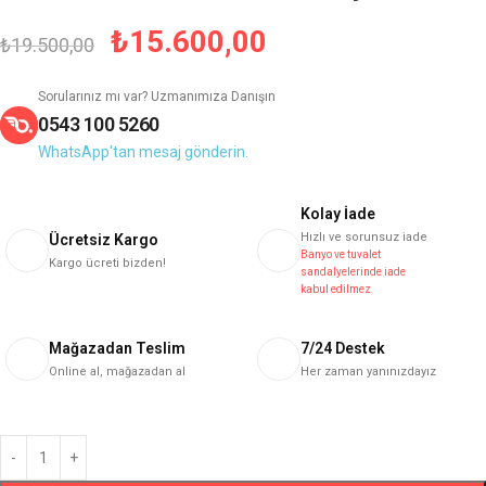
₺
15.600,00
₺
19.500,00
Sorularınız mı var? Uzmanımıza Danışın
0543 100 5260
WhatsApp'tan mesaj gönderin.
Kolay İade
Hızlı ve sorunsuz iade
Ücretsiz Kargo
Banyo ve tuvalet
Kargo ücreti bizden!
sandalyelerinde iade
kabul edilmez
Mağazadan Teslim
7/24 Destek
Online al, mağazadan al
Her zaman yanınızdayız