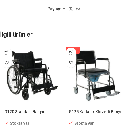
Paylaş:
İlgili ürünler
-5%
G120 Standart Banyo
G125 Katlanır Klozetli Banyo
Tekerlekli Sandalye
Sandalyesi
Stokta var
Stokta var