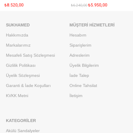
₺
8.520,00
₺
5.950,00
₺
6.240,00
SUKHAMED
MÜŞTERI HIZMETLERI
Hakkımızda
Hesabım
Markalarımız
Siparişlerim
Mesafeli Satış Sözleşmesi
Adreslerim
Gizlilik Politikası
Üyelik Bilgilerim
Üyelik Sözleşmesi
İade Talep
Garanti & İade Koşulları
Online Tahsilat
KVKK Metni
İletişim
KATEGORILER
Akülü Sandalyeler