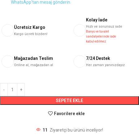
WhatsApp'tan mesaj gönderin.
Kolay İade
Hızlı ve sorunsuz iade
Ücretsiz Kargo
Banyo ve tuvalet
Kargo ücreti bizden!
sandalyelerinde iade
kabul edilmez
Mağazadan Teslim
7/24 Destek
Online al, mağazadan al
Her zaman yanınızdayız
SEPETE EKLE
Favorilere ekle
11
Ziyaretçi bu ürünü inceliyor!