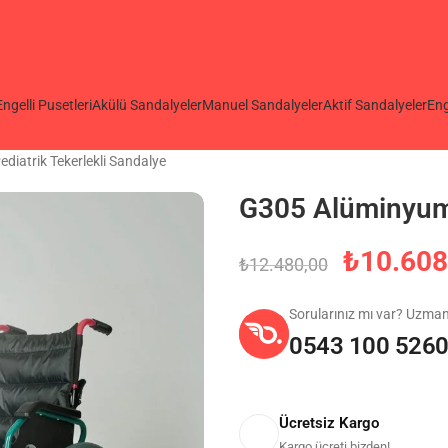
Engelli Pusetleri
Akülü Sandalyeler
Manuel Sandalyeler
Aktif Sandalyeler
Eng
iatrik Tekerlekli Sandalye
G305 Alüminyum 
₺
10.608
₺
12.480,00
Sorularınız mı var? Uzma
0543 100 526
Ücretsiz Kargo
Kargo ücreti bizden!