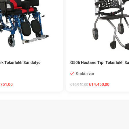
ik Tekerlekli Sandalye
G506 Hastane Tipi Tekerlekli S
Stokta var
.751,00
₺
14.450,00
₺
15.940,00