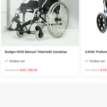
Budget 9050 Manuel Tekerlekli Sandalye
G458C Pediatr
Stokta var
Stokta var
₺
35.100,00
₺
18
₺
44.850,00
₺
19.780,00