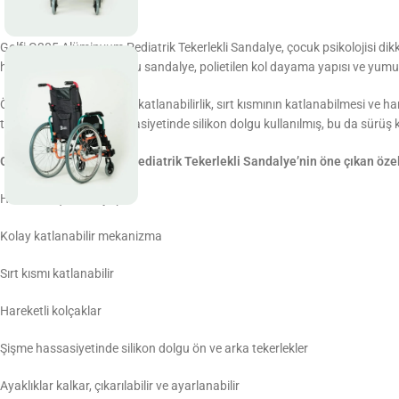
Golfi G305 Alüminyum Pediatrik Tekerlekli Sandalye, çocuk psikolojisi di
hafif ve taşınabilir olan bu sandalye, polietilen kol dayama yapısı ve yum
Özellikleri arasında kolay katlanabilirlik, sırt kısmının katlanabilmesi ve
tekerleklerde şişme hassasiyetinde silikon dolgu kullanılmış, bu da sürüş kon
Golfi G305 Alüminyum Pediatrik Tekerlekli Sandalye’nin öne çıkan özell
Hafif ve taşınabilir yapı
Kolay katlanabilir mekanizma
Sırt kısmı katlanabilir
Hareketli kolçaklar
Şişme hassasiyetinde silikon dolgu ön ve arka tekerlekler
Ayaklıklar kalkar, çıkarılabilir ve ayarlanabilir