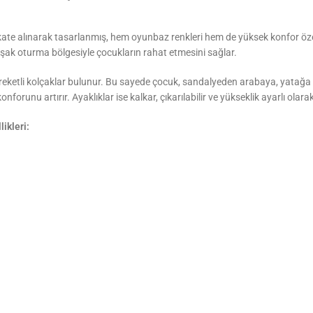
kkate alınarak tasarlanmış, hem oyunbaz renkleri hem de yüksek konfor öze
uşak oturma bölgesiyle çocukların rahat etmesini sağlar.
 hareketli kolçaklar bulunur. Bu sayede çocuk, sandalyeden arabaya, yatağa y
forunu artırır. Ayaklıklar ise kalkar, çıkarılabilir ve yükseklik ayarlı olar
ikleri: