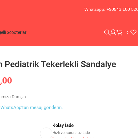
Whatsapp: +90543 100 52
elli Scooterlar
0
Pediatrik Tekerlekli Sandalye
,00
nımıza Danışın
0
WhatsApp'tan mesaj gönderin.
Kolay İade
Hızlı ve sorunsuz iade