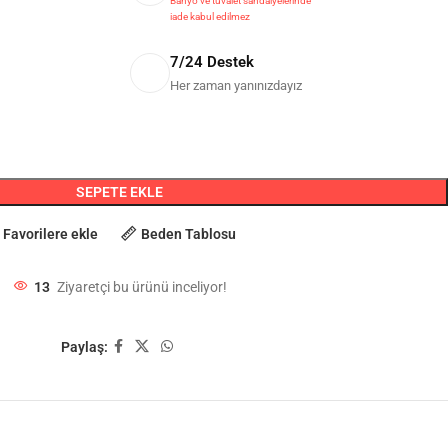
Banyo ve tuvalet sandalyelerinde
iade kabul edilmez
7/24 Destek
Her zaman yanınızdayız
SEPETE EKLE
Favorilere ekle
Beden Tablosu
13
Ziyaretçi bu ürünü inceliyor!
Paylaş: