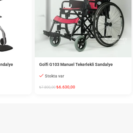
andalye
Golfi G103 Manuel Tekerlekli Sandalye
Stokta var
₺
6.630,00
₺
7.800,00