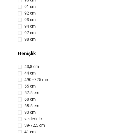
90 cm
91 cm
92 cm
93 cm
94 cm
97 cm
98 cm
Genişlik
43,8 cm
44 cm
490–725 mm
55 cm
57.5 cm
68 cm
68.5 cm
90 cm
ve derinlik.
39-72,5 cm
41 cm