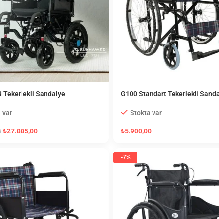
ü Tekerlekli Sandalye
G100 Standart Tekerlekli Sand
 var
Stokta var
₺
27.885,00
₺
5.900,00
0
-7%