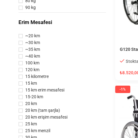
80 kg
90 kg
Erim Mesafesi
~20 km
~30 km
~35 km
G120 Sta
~40 km
Stokta
100 km
120 km
₺
8.520,0
15 kilometre
15 km
-1%
15 km erim mesafesi
15-20 km
20 km
20 km (tam şarjla)
20 km erişim mesafesi
25 km
25 km menzil
30 km