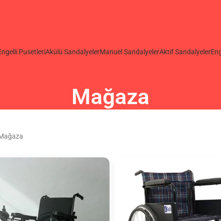
Engelli Pusetleri
Akülü Sandalyeler
Manuel Sandalyeler
Aktif Sandalyeler
Eng
Mağaza
Mağaza