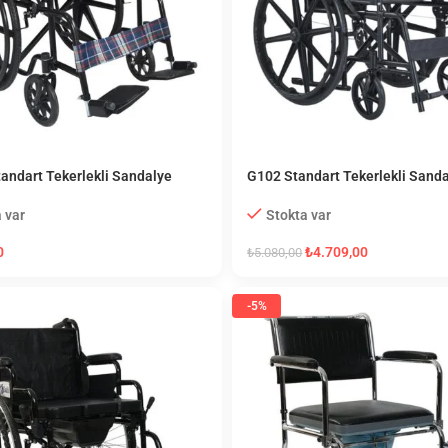
andart Tekerlekli Sandalye
G102 Standart Tekerlekli Sand
umaş)
Stokta var
 var
₺
4.709,00
0
₺
5.080,00
-5%