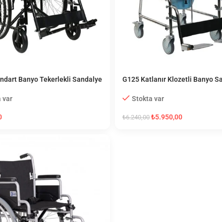
ndart Banyo Tekerlekli Sandalye
G125 Katlanır Klozetli Banyo S
 var
Stokta var
0
₺
5.950,00
₺
6.240,00