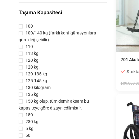
Taşıma Kapasitesi
100
100/140 kg (farklı konfigürasyonlara
göre değişebilir)
110
113 kg
701 Akül
120 kg,
120 kg.
Stokta
120-135 kg
125-145 kg
₺
39.000,0
130 kilogram
135 kg
150 kg olup, tüm demir aksam bu
kapasiteye göre dizayn edilmiştir.
180
230 kg
5 kg
50