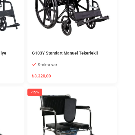
alye
G103Y Standart Manuel Tekerlekli
Sandalye
Stokta var
₺
8.320,00
-15%