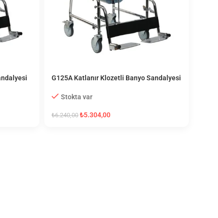
andalyesi
G125A Katlanır Klozetli Banyo Sandalyesi
Stokta var
₺
5.304,00
₺
6.240,00