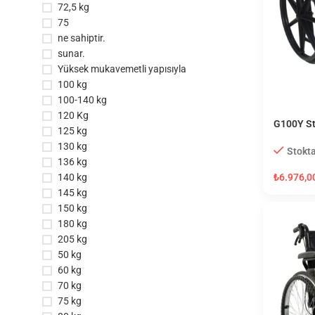
72,5 kg
75
ne sahiptir.
sunar.
Yüksek mukavemetli yapısıyla
100 kg
100-140 kg
120 Kg
G100Y St
125 kg
(Ekose K
130 kg
Stokta
136 kg
140 kg
₺
6.976,0
145 kg
150 kg
180 kg
205 kg
50 kg
60 kg
70 kg
75 kg