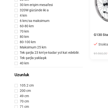
30 km erişim mesafesi
320W gücünde iki a
4 km
6 km/sa maksimum
60-80 km
70 km
G130 Sta
80 km
Sandaly
80-100 km
Stokta
Maksimum 25 km
Tek şarjla 23 km’ye kadar yol kat edebilir.
₺
9.560,00
Tek şarjla yaklaşık
40 km
Uzunluk
105.2 cm
200 cm
49 cm
70 cm
71 cm