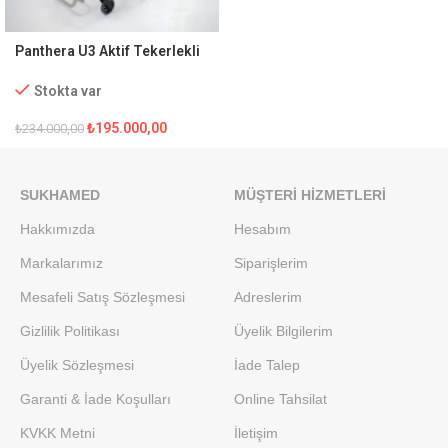
Panthera U3 Aktif Tekerlekli
Sandalye
Stokta var
₺
195.000,00
₺
234.000,00
SUKHAMED
MÜŞTERI HIZMETLERI
Hakkımızda
Hesabım
Markalarımız
Siparişlerim
Mesafeli Satış Sözleşmesi
Adreslerim
Gizlilik Politikası
Üyelik Bilgilerim
Üyelik Sözleşmesi
İade Talep
Garanti & İade Koşulları
Online Tahsilat
KVKK Metni
İletişim