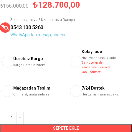
₺
128.700,00
₺
156.000,00
Sorularınız mı var? Uzmanımıza Danışın
0543 100 5260
WhatsApp'tan mesaj gönderin.
Kolay İade
Hızlı ve sorunsuz iade
Ücretsiz Kargo
Banyo ve tuvalet
Kargo ücreti bizden!
sandalyelerinde iade
kabul edilmez
Mağazadan Teslim
7/24 Destek
Online al, mağazadan al
Her zaman yanınızdayız
SEPETE EKLE