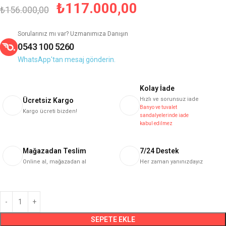
₺
117.000,00
₺
156.000,00
Sorularınız mı var? Uzmanımıza Danışın
0543 100 5260
WhatsApp'tan mesaj gönderin.
Kolay İade
Hızlı ve sorunsuz iade
Ücretsiz Kargo
Banyo ve tuvalet
Kargo ücreti bizden!
sandalyelerinde iade
kabul edilmez
Mağazadan Teslim
7/24 Destek
Online al, mağazadan al
Her zaman yanınızdayız
SEPETE EKLE