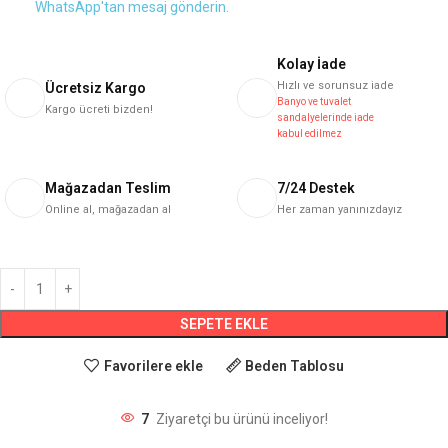
WhatsApp'tan mesaj gönderin.
Kolay İade
Hızlı ve sorunsuz iade
Ücretsiz Kargo
Banyo ve tuvalet
Kargo ücreti bizden!
sandalyelerinde iade
kabul edilmez
Mağazadan Teslim
7/24 Destek
Online al, mağazadan al
Her zaman yanınızdayız
SEPETE EKLE
Favorilere ekle
Beden Tablosu
7
Ziyaretçi bu ürünü inceliyor!