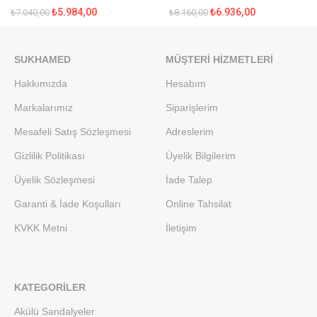
₺
5.984,00
₺
6.936,00
₺
7.040,00
₺
8.160,00
SUKHAMED
MÜŞTERI HIZMETLERI
Hakkımızda
Hesabım
Markalarımız
Siparişlerim
Mesafeli Satış Sözleşmesi
Adreslerim
Gizlilik Politikası
Üyelik Bilgilerim
Üyelik Sözleşmesi
İade Talep
Garanti & İade Koşulları
Online Tahsilat
KVKK Metni
İletişim
KATEGORILER
Akülü Sandalyeler