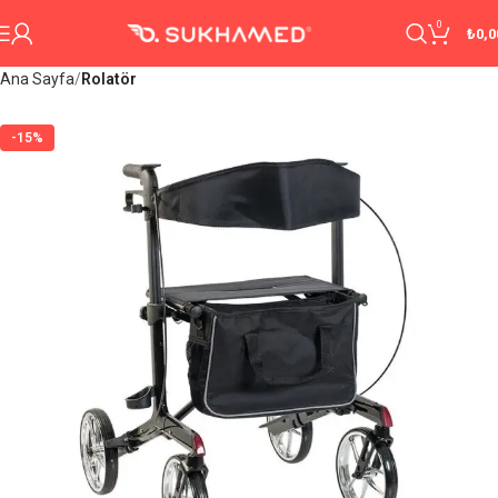
0
₺
0,0
Ana Sayfa
Rolatör
-15%