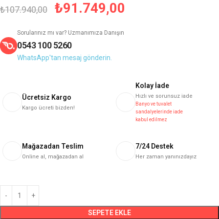
₺
91.749,00
₺
107.940,00
Sorularınız mı var? Uzmanımıza Danışın
0543 100 5260
WhatsApp'tan mesaj gönderin.
Kolay İade
Hızlı ve sorunsuz iade
Ücretsiz Kargo
Banyo ve tuvalet
Kargo ücreti bizden!
sandalyelerinde iade
kabul edilmez
Mağazadan Teslim
7/24 Destek
Online al, mağazadan al
Her zaman yanınızdayız
SEPETE EKLE