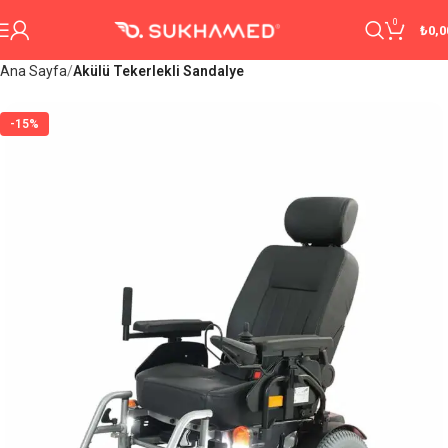
0
₺
0,0
Ana Sayfa
Akülü Tekerlekli Sandalye
-15%