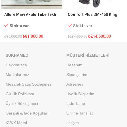
Allure Mavi Akülü Tekerlekli
Comfort Plus DM-450 King
Sandalye
Full Özellikli Akülü Tekerlekli
Sandalye
Stokta var
Stokta var
₺
81.000,00
₺
214.500,00
₺
85.000,00
₺
234.000,00
SUKHAMED
MÜŞTERI HIZMETLERI
Hakkımızda
Hesabım
Markalarımız
Siparişlerim
Mesafeli Satış Sözleşmesi
Adreslerim
Gizlilik Politikası
Üyelik Bilgilerim
Üyelik Sözleşmesi
İade Talep
Garanti & İade Koşulları
Online Tahsilat
KVKK Metni
İletişim