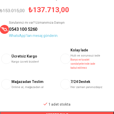
₺
137.713,00
₺
153.015,00
Sorularınız mı var? Uzmanımıza Danışın
0543 100 5260
WhatsApp'tan mesaj gönderin.
Kolay İade
Hızlı ve sorunsuz iade
Ücretsiz Kargo
Banyo ve tuvalet
Kargo ücreti bizden!
sandalyelerinde iade
kabul edilmez
Mağazadan Teslim
7/24 Destek
Online al, mağazadan al
Her zaman yanınızdayız
1 adet stokta