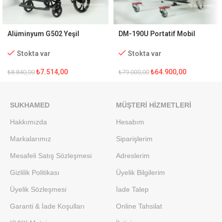
Alüminyum G502 Yeşil
DM-190U Portatif Mobil
Transfer Sandalyesi
Hasta Transfer Lifti
Stokta var
Stokta var
₺
7.514,00
₺
64.900,00
₺
8.840,00
₺
79.000,00
SUKHAMED
MÜŞTERI HIZMETLERI
Hakkımızda
Hesabım
Markalarımız
Siparişlerim
Mesafeli Satış Sözleşmesi
Adreslerim
Gizlilik Politikası
Üyelik Bilgilerim
Üyelik Sözleşmesi
İade Talep
Garanti & İade Koşulları
Online Tahsilat