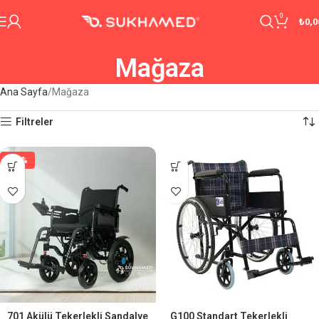
0
₺
0,0
Mağaza
Ana Sayfa
Mağaza
Filtreler
-29%
701 Akülü Tekerlekli Sandalye
G100 Standart Tekerlekli