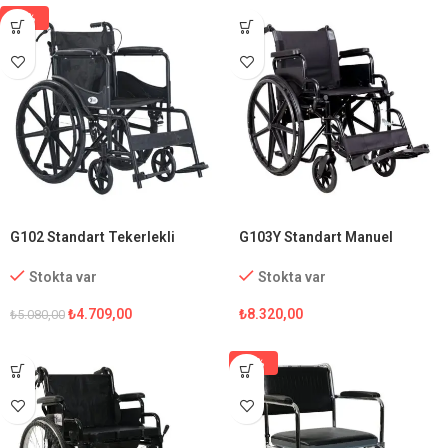
-7%
G102 Standart Tekerlekli
G103Y Standart Manuel
Sandalye
Tekerlekli Sandalye
Stokta var
Stokta var
₺
4.709,00
₺
8.320,00
₺
5.080,00
-5%