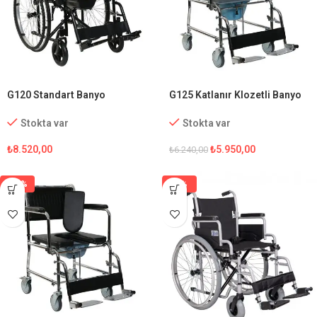
G120 Standart Banyo
G125 Katlanır Klozetli Banyo
Tekerlekli Sandalye
Sandalyesi
Stokta var
Stokta var
₺
8.520,00
₺
5.950,00
₺
6.240,00
-15%
-1%