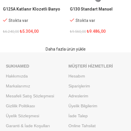
G125A Katlanır Klozetli Banyo
G130 Standart Manuel
Sandalyesi
Tekerlekli Sandalye
Stokta var
Stokta var
₺
5.304,00
₺
9.486,00
₺
6.240,00
₺
9.560,00
Daha fazla ürün yükle
SUKHAMED
MÜŞTERI HIZMETLERI
Hakkımızda
Hesabım
Markalarımız
Siparişlerim
Mesafeli Satış Sözleşmesi
Adreslerim
Gizlilik Politikası
Üyelik Bilgilerim
Üyelik Sözleşmesi
İade Talep
Garanti & İade Koşulları
Online Tahsilat