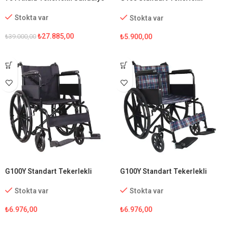
Sandalye
Stokta var
Stokta var
₺
27.885,00
₺
5.900,00
₺
39.000,00
G100Y Standart Tekerlekli
G100Y Standart Tekerlekli
Sandalye
Sandalye (Ekose Kumaş)
Stokta var
Stokta var
₺
6.976,00
₺
6.976,00