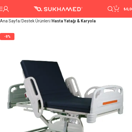
0
₺
0,0
Ana Sayfa
Destek Ürünleri
Hasta Yatağı & Karyola
-8%