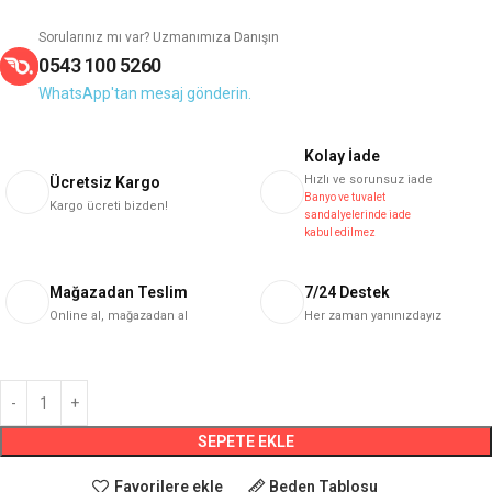
Sorularınız mı var? Uzmanımıza Danışın
0543 100 5260
WhatsApp'tan mesaj gönderin.
Kolay İade
Hızlı ve sorunsuz iade
Ücretsiz Kargo
Banyo ve tuvalet
Kargo ücreti bizden!
sandalyelerinde iade
kabul edilmez
Mağazadan Teslim
7/24 Destek
Online al, mağazadan al
Her zaman yanınızdayız
SEPETE EKLE
Favorilere ekle
Beden Tablosu