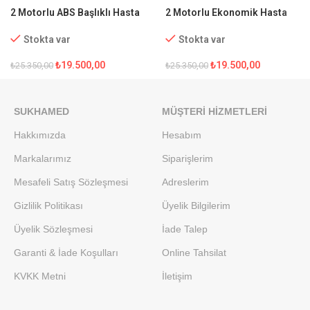
2 Motorlu ABS Başlıklı Hasta
2 Motorlu Ekonomik Hasta
Karyolası
Karyolası
Stokta var
Stokta var
₺
19.500,00
₺
19.500,00
₺
25.350,00
₺
25.350,00
SUKHAMED
MÜŞTERI HIZMETLERI
Hakkımızda
Hesabım
Markalarımız
Siparişlerim
Mesafeli Satış Sözleşmesi
Adreslerim
Gizlilik Politikası
Üyelik Bilgilerim
Üyelik Sözleşmesi
İade Talep
Garanti & İade Koşulları
Online Tahsilat
KVKK Metni
İletişim