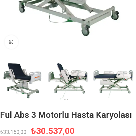
Büyütmek için tıklayın
Ful Abs 3 Motorlu Hasta Karyolası
₺
30.537,00
₺
33.150,00