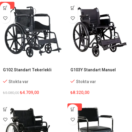
-7%
G102 Standart Tekerlekli
G103Y Standart Manuel
Sandalye
Tekerlekli Sandalye
Stokta var
Stokta var
₺
4.709,00
₺
8.320,00
₺
5.080,00
-5%