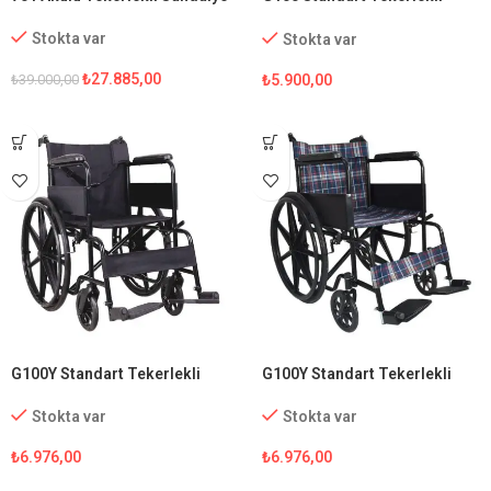
Sandalye
Stokta var
Stokta var
₺
27.885,00
₺
5.900,00
₺
39.000,00
G100Y Standart Tekerlekli
G100Y Standart Tekerlekli
Sandalye
Sandalye (Ekose Kumaş)
Stokta var
Stokta var
₺
6.976,00
₺
6.976,00