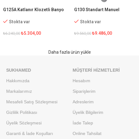
G125A Katlanır Klozetli Banyo
G130 Standart Manuel
Sandalyesi
Tekerlekli Sandalye
Stokta var
Stokta var
₺
5.304,00
₺
9.486,00
₺
6.240,00
₺
9.560,00
Daha fazla ürün yükle
SUKHAMED
MÜŞTERI HIZMETLERI
Hakkımızda
Hesabım
Markalarımız
Siparişlerim
Mesafeli Satış Sözleşmesi
Adreslerim
Gizlilik Politikası
Üyelik Bilgilerim
Üyelik Sözleşmesi
İade Talep
Garanti & İade Koşulları
Online Tahsilat