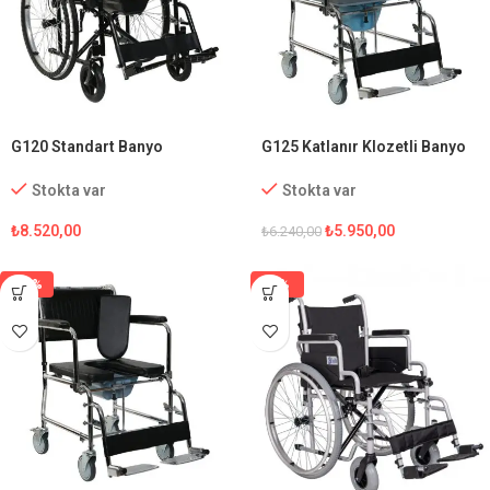
G120 Standart Banyo
G125 Katlanır Klozetli Banyo
Tekerlekli Sandalye
Sandalyesi
Stokta var
Stokta var
₺
8.520,00
₺
5.950,00
₺
6.240,00
-15%
-1%