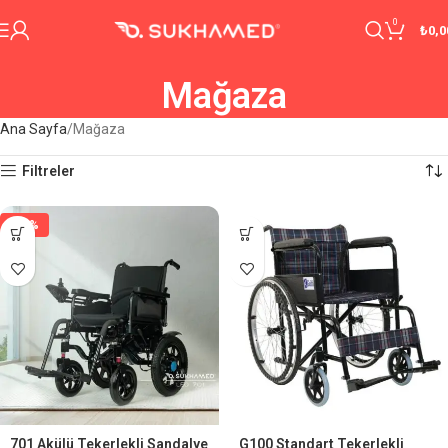
0
₺
0,0
Mağaza
Ana Sayfa
Mağaza
Filtreler
-29%
701 Akülü Tekerlekli Sandalye
G100 Standart Tekerlekli