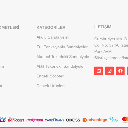
İLETİŞİM
ZMETLERI
KATEGORILER
Akülü Sandalyeler
Cumhuriyet Mh. D
Cd. No: 374/6 İsta
Ful Fonksiyonlu Sandalyeler
Park AVM
Manuel Tekerlekli Sandalyele
Büyükçekmece/İst
rim
Aktif Tekerlekli Sandalyeler
Engelli Scooter
at
Destek Ürünleri