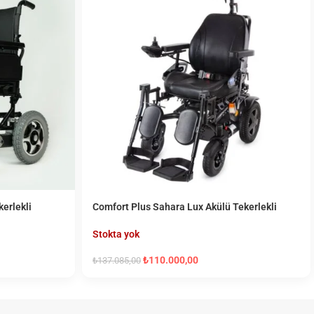
kerlekli
Comfort Plus Sahara Lux Akülü Tekerlekli
Sandalye
Stokta yok
₺
110.000,00
₺
137.085,00