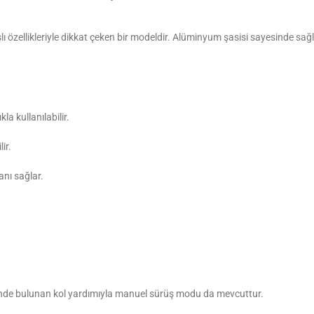
ışlı özellikleriyle dikkat çeken bir modeldir. Alüminyum şasisi sayesinde s
a kullanılabilir.
ir.
nı sağlar.
rinde bulunan kol yardımıyla manuel sürüş modu da mevcuttur.