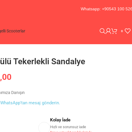
Whatsapp: +90543 100 52
elli Scooterlar
0
külü Tekerlekli Sandalye
,00
nımıza Danışın
0
WhatsApp'tan mesaj gönderin.
Kolay İade
Hızlı ve sorunsuz iade