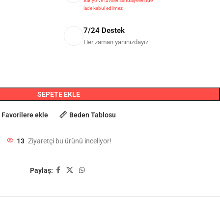
Banyo ve tuvalet sandalyelerinde
iade kabul edilmez
7/24 Destek
Her zaman yanınızdayız
SEPETE EKLE
Favorilere ekle
Beden Tablosu
13
Ziyaretçi bu ürünü inceliyor!
Paylaş: