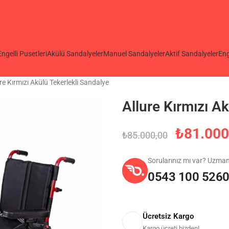
Engelli Pusetleri
Akülü Sandalyeler
Manuel Sandalyeler
Aktif Sandalyeler
Eng
re Kırmızı Akülü Tekerlekli Sandalye
Allure Kırmızı A
₺
81.000
₺
85.000,00
Sorularınız mı var? Uzma
0543 100 526
Ücretsiz Kargo
Kargo ücreti bizden!