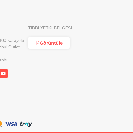
TIBBİ YETKİ BELGESİ
100 Karayolu
Görüntüle
nbul Outlet
anbul