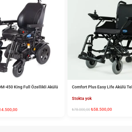
M-450 King Full Özellikli Akülü
Comfort Plus Easy Life Akülü Te
ndalye
Sandalye
Stokta yok
₺
58.500,00
14.500,00
₺
78.000,00