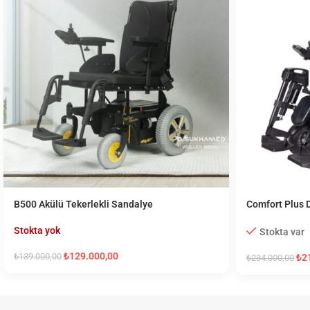
B500 Akülü Tekerlekli Sandalye
Comfort Plus D
Tekerlekli Sa
Stokta yok
Stokta var
₺
129.000,00
₺
139.000,00
₺
2
₺
234.000,00