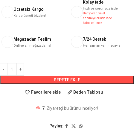
Kolay İade
Hızlı ve sorunsuz iade
Ücretsiz Kargo
Banyo ve tuvalet
Kargo ücreti bizden!
sandalyelerinde iade
kabul edilmez
Mağazadan Teslim
7/24 Destek
Online al, mağazadan al
Her zaman yanınızdayız
SEPETE EKLE
Favorilere ekle
Beden Tablosu
7
Ziyaretçi bu ürünü inceliyor!
Paylaş: