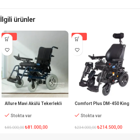
İlgili ürünler
-5%
-8%
Allure Mavi Akülü Tekerlekli
Comfort Plus DM-450 King
Sandalye
Full Özellikli Akülü Tekerlekli
Sandalye
Stokta var
Stokta var
₺
81.000,00
₺
214.500,00
₺
85.000,00
₺
234.000,00