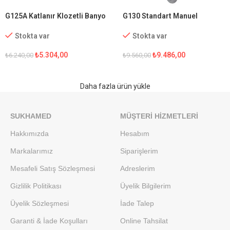
G125A Katlanır Klozetli Banyo
G130 Standart Manuel
Sandalyesi
Tekerlekli Sandalye
Stokta var
Stokta var
₺
5.304,00
₺
9.486,00
₺
6.240,00
₺
9.560,00
Daha fazla ürün yükle
SUKHAMED
MÜŞTERI HIZMETLERI
Hakkımızda
Hesabım
Markalarımız
Siparişlerim
Mesafeli Satış Sözleşmesi
Adreslerim
Gizlilik Politikası
Üyelik Bilgilerim
Üyelik Sözleşmesi
İade Talep
Garanti & İade Koşulları
Online Tahsilat