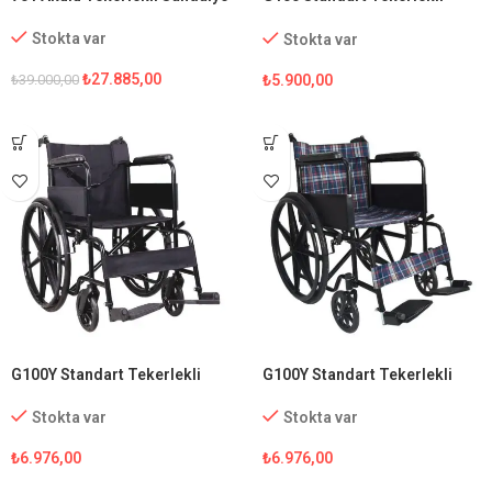
Sandalye
Stokta var
Stokta var
₺
27.885,00
₺
5.900,00
₺
39.000,00
G100Y Standart Tekerlekli
G100Y Standart Tekerlekli
Sandalye
Sandalye (Ekose Kumaş)
Stokta var
Stokta var
₺
6.976,00
₺
6.976,00