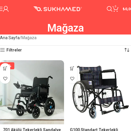
0
₺
0,0
Mağaza
Ana Sayfa
Mağaza
Filtreler
-29%
701 Akülü Tekerlekli Sandalye
G100 Standart Tekerlekli