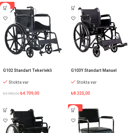
-7%
G102 Standart Tekerlekli
G103Y Standart Manuel
Sandalye
Tekerlekli Sandalye
Stokta var
Stokta var
₺
4.709,00
₺
8.320,00
₺
5.080,00
-5%