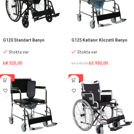
G120 Standart Banyo
G125 Katlanır Klozetli Banyo
Tekerlekli Sandalye
Sandalyesi
Stokta var
Stokta var
₺
8.520,00
₺
5.950,00
₺
6.240,00
-15%
-1%