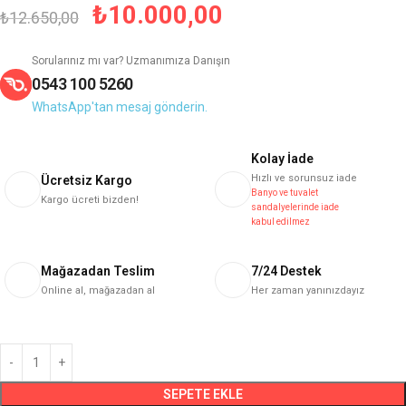
₺
10.000,00
₺
12.650,00
Sorularınız mı var? Uzmanımıza Danışın
0543 100 5260
WhatsApp'tan mesaj gönderin.
Kolay İade
Hızlı ve sorunsuz iade
Ücretsiz Kargo
Banyo ve tuvalet
Kargo ücreti bizden!
sandalyelerinde iade
kabul edilmez
Mağazadan Teslim
7/24 Destek
Online al, mağazadan al
Her zaman yanınızdayız
SEPETE EKLE