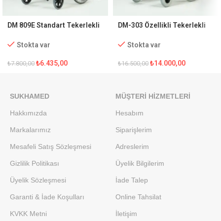
DM 809E Standart Tekerlekli
DM-303 Özellikli Tekerlekli
Sandalye
Sandalye
Stokta var
Stokta var
₺
6.435,00
₺
14.000,00
₺
7.800,00
₺
16.500,00
SUKHAMED
MÜŞTERI HIZMETLERI
Hakkımızda
Hesabım
Markalarımız
Siparişlerim
Mesafeli Satış Sözleşmesi
Adreslerim
Gizlilik Politikası
Üyelik Bilgilerim
Üyelik Sözleşmesi
İade Talep
Garanti & İade Koşulları
Online Tahsilat
KVKK Metni
İletişim