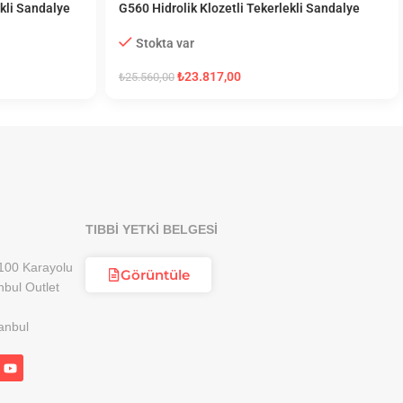
kli Sandalye
G560 Hidrolik Klozetli Tekerlekli Sandalye
Stokta var
₺
23.817,00
₺
25.560,00
TIBBİ YETKİ BELGESİ
100 Karayolu
Görüntüle
nbul Outlet
anbul