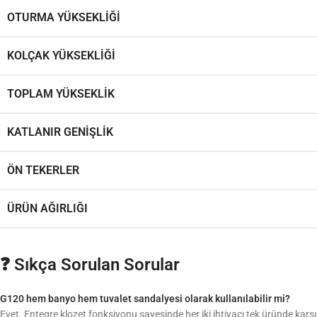
OTURMA YÜKSEKLIĞI
KOLÇAK YÜKSEKLIĞI
TOPLAM YÜKSEKLIK
KATLANIR GENIŞLIK
ÖN TEKERLER
ÜRÜN AĞIRLIĞI
❓ Sıkça Sorulan Sorular
G120 hem banyo hem tuvalet sandalyesi olarak kullanılabilir mi?
Evet. Entegre klozet fonksiyonu sayesinde her iki ihtiyacı tek üründe karşı