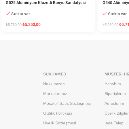
G525 Alüminyum Klozetli Banyo Sandalyesi
G540 Alüminyu
Stokta var
Stokta var
₺
5.253,00
₺
5.7
₺
5.780,00
₺
5.980,00
SUKHAMED
MÜŞTERI HI
Hakkımızda
Hesabım
Markalarımız
Siparişlerim
Mesafeli Satış Sözleşmesi
Adreslerim
Gizlilik Politikası
Üyelik Bilgile
Üyelik Sözleşmesi
İade Talep