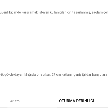
üvenli biçimde karşılamak isteyen kullanıcılar için tasarlanmış, sağlam çe
elik gövde dayanıklılığıyla öne çıkar. 27 cm katlanır genişliği dar banyolar
OTURMA DERINLIĞI
46 cm