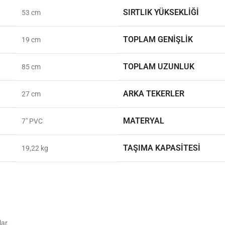
SIRTLIK YÜKSEKLIĞI
53 cm
TOPLAM GENIŞLIK
19 cm
TOPLAM UZUNLUK
85 cm
ARKA TEKERLER
27 cm
MATERYAL
7″ PVC
TAŞIMA KAPASITESI
19,22 kg
lar.