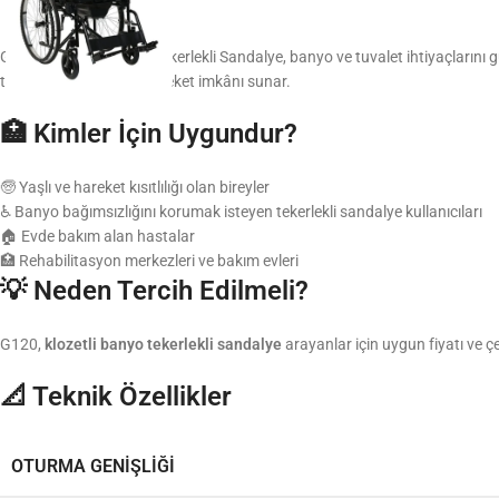
G120 Standart Banyo Tekerlekli Sandalye, banyo ve tuvalet ihtiyaçlarını g
tekerleriyle bağımsız hareket imkânı sunar.
🏥 Kimler İçin Uygundur?
🧓 Yaşlı ve hareket kısıtlılığı olan bireyler
♿ Banyo bağımsızlığını korumak isteyen tekerlekli sandalye kullanıcıları
🏠 Evde bakım alan hastalar
🏥 Rehabilitasyon merkezleri ve bakım evleri
💡 Neden Tercih Edilmeli?
G120,
klozetli banyo tekerlekli sandalye
arayanlar için uygun fiyatı ve ç
📐 Teknik Özellikler
OTURMA GENIŞLIĞI