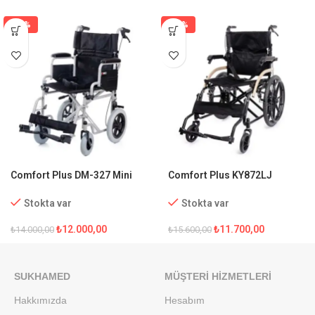
-14%
-25%
Comfort Plus DM-327 Mini
Comfort Plus KY872LJ
Özellikli Transfer Tekerlekli
Transfer Özellikli Tekerlekli
Sandalyesi
Sandalye
Stokta var
Stokta var
₺
12.000,00
₺
11.700,00
₺
14.000,00
₺
15.600,00
SUKHAMED
MÜŞTERI HIZMETLERI
Hakkımızda
Hesabım