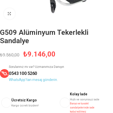
Büyütmek için tıklayın
G509 Alüminyum Tekerlekli
Sandalye
₺
9.146,00
₺
9.560,00
Sorularınız mı var? Uzmanımıza Danışın
0543 100 5260
WhatsApp'tan mesaj gönderin.
Kolay İade
Hızlı ve sorunsuz iade
Ücretsiz Kargo
Banyo ve tuvalet
Kargo ücreti bizden!
sandalyelerinde iade
kabul edilmez