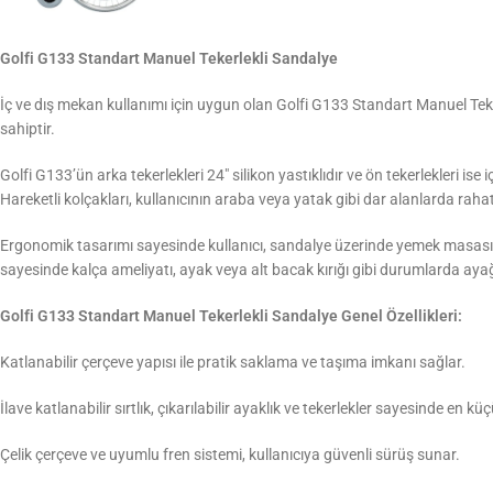
Golfi G133 Standart Manuel Tekerlekli Sandalye
İç ve dış mekan kullanımı için uygun olan Golfi G133 Standart Manuel Teker
sahiptir.
Golfi G133’ün arka tekerlekleri 24″ silikon yastıklıdır ve ön tekerlekleri 
Hareketli kolçakları, kullanıcının araba veya yatak gibi dar alanlarda rahat
Ergonomik tasarımı sayesinde kullanıcı, sandalye üzerinde yemek masası veya
sayesinde kalça ameliyatı, ayak veya alt bacak kırığı gibi durumlarda ayağı
Golfi G133 Standart Manuel Tekerlekli Sandalye Genel Özellikleri:
Katlanabilir çerçeve yapısı ile pratik saklama ve taşıma imkanı sağlar.
İlave katlanabilir sırtlık, çıkarılabilir ayaklık ve tekerlekler sayesinde en kü
Çelik çerçeve ve uyumlu fren sistemi, kullanıcıya güvenli sürüş sunar.