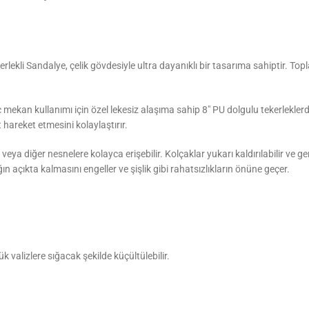
lekli Sandalye, çelik gövdesiyle ultra dayanıklı bir tasarıma sahiptir. To
ise iç mekan kullanımı için özel lekesiz alaşıma sahip 8″ PU dolgulu tekerle
 hareket etmesini kolaylaştırır.
 diğer nesnelere kolayca erişebilir. Kolçaklar yukarı kaldırılabilir ve gere
n açıkta kalmasını engeller ve şişlik gibi rahatsızlıkların önüne geçer.
çük valizlere sığacak şekilde küçültülebilir.