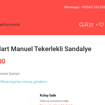
Whatsapp: +90543 100 52
elli Scooterlar
0
art Manuel Tekerlekli Sandalye
00
nımıza Danışın
0
WhatsApp'tan mesaj gönderin.
Kolay İade
Hızlı ve sorunsuz iade