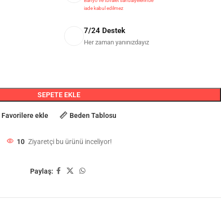
Banyo ve tuvalet sandalyelerinde
iade kabul edilmez
7/24 Destek
Her zaman yanınızdayız
SEPETE EKLE
Favorilere ekle
Beden Tablosu
10
Ziyaretçi bu ürünü inceliyor!
Paylaş: