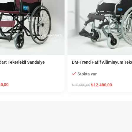
art Tekerlekli Sandalye
DM-Trend Hafif Alüminyum Teke
Sandalye
Stokta var
35,00
₺
12.480,00
₺
15.600,00