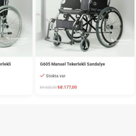
rlekli
G605 Manuel Tekerlekli Sandalye
Stokta var
₺
8.177,00
₺
9.620,00