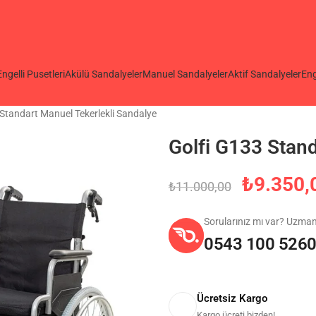
Engelli Pusetleri
Akülü Sandalyeler
Manuel Sandalyeler
Aktif Sandalyeler
Eng
Standart Manuel Tekerlekli Sandalye
Golfi G133 Stand
₺
9.350,
₺
11.000,00
Sorularınız mı var? Uzma
0543 100 526
Ücretsiz Kargo
Kargo ücreti bizden!