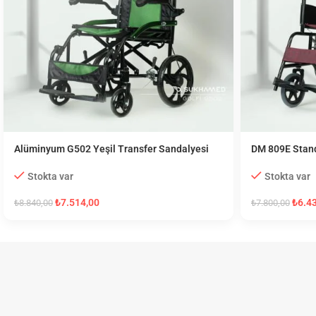
Alüminyum G502 Yeşil Transfer Sandalyesi
DM 809E Stand
Stokta var
Stokta var
₺
7.514,00
₺
6.4
₺
8.840,00
₺
7.800,00