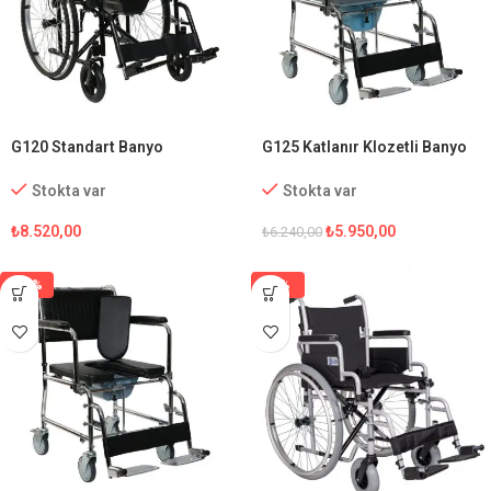
G120 Standart Banyo
G125 Katlanır Klozetli Banyo
Tekerlekli Sandalye
Sandalyesi
Stokta var
Stokta var
₺
8.520,00
₺
5.950,00
₺
6.240,00
-15%
-1%