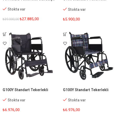
Sandalye
Stokta var
Stokta var
₺
27.885,00
₺
5.900,00
₺
39.000,00
G100Y Standart Tekerlekli
G100Y Standart Tekerlekli
Sandalye
Sandalye (Ekose Kumaş)
Stokta var
Stokta var
₺
6.976,00
₺
6.976,00