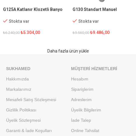
G125A Katlanır Klozetli Banyo
G130 Standart Manuel
Sandalyesi
Tekerlekli Sandalye
Stokta var
Stokta var
₺
5.304,00
₺
9.486,00
₺
6.240,00
₺
9.560,00
Daha fazla ürün yükle
SUKHAMED
MÜŞTERI HIZMETLERI
Hakkımızda
Hesabım
Markalarımız
Siparişlerim
Mesafeli Satış Sözleşmesi
Adreslerim
Gizlilik Politikası
Üyelik Bilgilerim
Üyelik Sözleşmesi
İade Talep
Garanti & İade Koşulları
Online Tahsilat