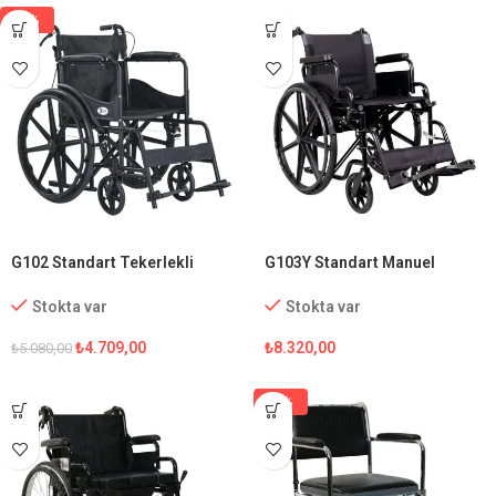
-7%
G102 Standart Tekerlekli
G103Y Standart Manuel
Sandalye
Tekerlekli Sandalye
Stokta var
Stokta var
₺
4.709,00
₺
8.320,00
₺
5.080,00
-5%