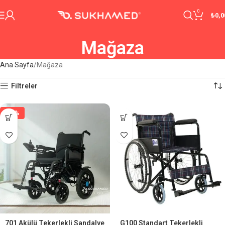
0
₺
0,0
Mağaza
Ana Sayfa
Mağaza
Filtreler
-29%
701 Akülü Tekerlekli Sandalye
G100 Standart Tekerlekli