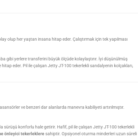
 kolay olup her yaştan insana hitap eder. Çalıştırmak için tek yapılması
raba gibi yerlere transferini büyük ölçüde kolaylaştırır. İyi düşünülmüş
itap eder. Pil ile çalışan Jetty JT-100 tekerlekli sandalyenin kolçakları,
sansörler ve benzeri dar alanlarda manevra kabiliyeti artırılmıştır.
a sürüşü konforlu hale getirir. Hafif, pil ile çalışan Jetty JT-100 tekerlekli
e önleyici tekerleklere
sahiptir. Opsiyonel oturma minderleri uzun süreli