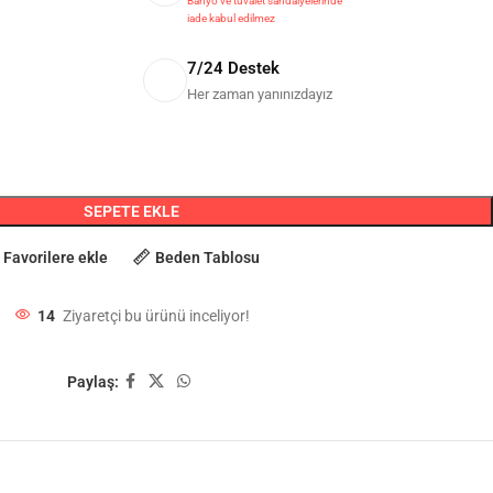
Banyo ve tuvalet sandalyelerinde
iade kabul edilmez
7/24 Destek
Her zaman yanınızdayız
SEPETE EKLE
Favorilere ekle
Beden Tablosu
14
Ziyaretçi bu ürünü inceliyor!
Paylaş: