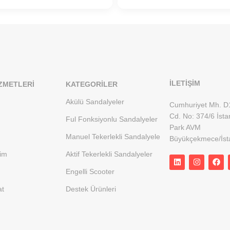
İLETİŞİM
ZMETLERI
KATEGORILER
Akülü Sandalyeler
Cumhuriyet Mh. D
Cd. No: 374/6 İsta
Ful Fonksiyonlu Sandalyeler
Park AVM
Manuel Tekerlekli Sandalyele
Büyükçekmece/İst
rim
Aktif Tekerlekli Sandalyeler
Engelli Scooter
at
Destek Ürünleri