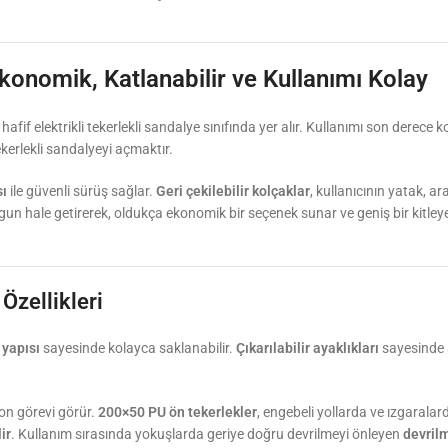
konomik, Katlanabilir ve Kullanımı Kolay
 hafif elektrikli tekerlekli sandalye sınıfında yer alır. Kullanımı son derece
tekerlekli sandalyeyi açmaktır.
sı
ile güvenli sürüş sağlar.
Geri çekilebilir kolçaklar
, kullanıcının yatak, a
un hale getirerek, oldukça ekonomik bir seçenek sunar ve geniş bir kitleye h
Özellikleri
 yapısı
sayesinde kolayca saklanabilir.
Çıkarılabilir ayaklıkları
sayesinde a
on görevi görür.
200×50 PU ön tekerlekler
, engebeli yollarda ve ızgaralard
ir
. Kullanım sırasında yokuşlarda geriye doğru devrilmeyi önleyen
devrilm