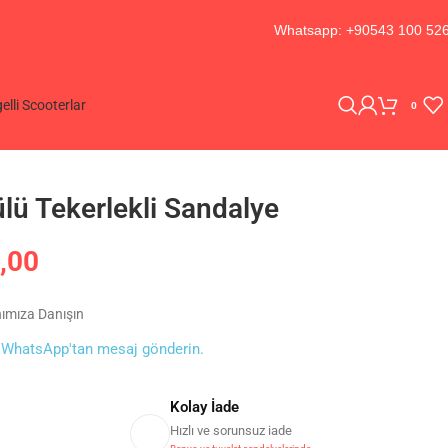
Whatsapp: +90543 100 52
elli Scooterlar
0
lü Tekerlekli Sandalye
,00
nımıza Danışın
0
WhatsApp'tan mesaj gönderin.
Kolay İade
Hızlı ve sorunsuz iade