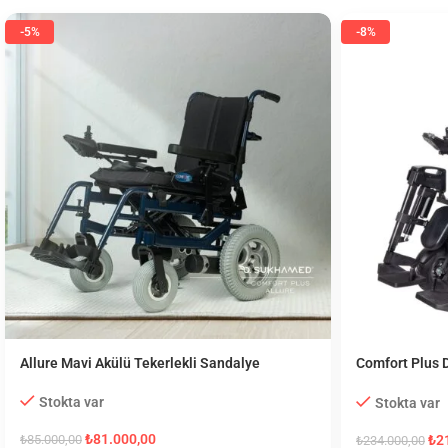
-5%
-8%
Allure Mavi Akülü Tekerlekli Sandalye
Comfort Plus D
Tekerlekli Sa
Stokta var
Stokta var
₺
81.000,00
₺
2
₺
85.000,00
₺
234.000,00