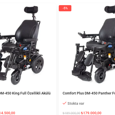
-5%
M-450 King Full Özellikli Akülü
Comfort Plus DM-450 Panther Ful
ndalye
Akülü Tekerlekli Sandalye
Stokta var
14.500,00
₺
179.000,00
₺
189.000,00