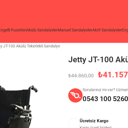
Engelli Pusetleri
Akülü Sandalyeler
Manuel Sandalyeler
Aktif Sandalyeler
Eng
ty JT-100 Akülü Tekerlekli Sandalye
Jetty JT-100 Akü
₺
41.157
₺
44.860,00
Sorularınız mı var? Uzma
0543 100 526
Ücretsiz Kargo
Kargo ücreti bizden!