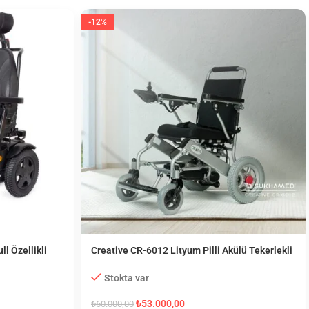
-12%
l Özellikli
Creative CR-6012 Lityum Pilli Akülü Tekerlekli
Sandalye
Stokta var
₺
53.000,00
₺
60.000,00