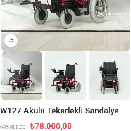
Büyütmek için tıklayın
W127 Akülü Tekerlekli Sandalye
₺
78.000,00
₺
85.800,00