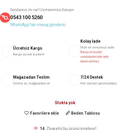
Sorularınız mı var? Uzmanımıza Danışın
0543 100 5260
WhatsApp'tan mesaj gönderin.
Kolay İade
Hızlı ve sorunsuz iade
Ücretsiz Kargo
Banyo ve tuvalet
Kargo ücreti bizden!
sandalyelerinde iade
kabul edilmez
Mağazadan Teslim
7/24 Destek
Online al, mağazadan al
Her zaman yanınızdayız
Stokta yok
Favorilere ekle
Beden Tablosu
14
Ziyaretçi bu ürünü inceliyor!