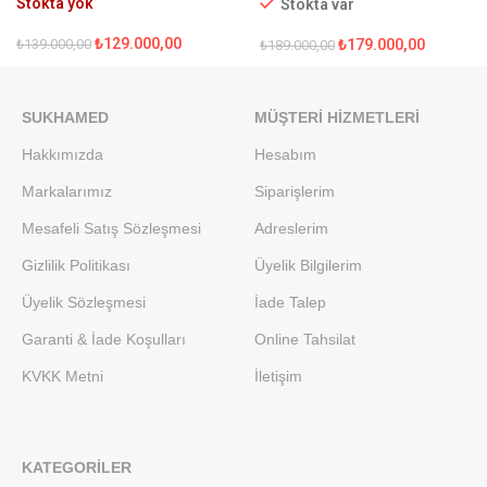
Tekerlekli Sandalye
Stokta yok
Stokta var
₺
129.000,00
₺
139.000,00
₺
179.000,00
₺
189.000,00
SUKHAMED
MÜŞTERI HIZMETLERI
Hakkımızda
Hesabım
Markalarımız
Siparişlerim
Mesafeli Satış Sözleşmesi
Adreslerim
Gizlilik Politikası
Üyelik Bilgilerim
Üyelik Sözleşmesi
İade Talep
Garanti & İade Koşulları
Online Tahsilat
KVKK Metni
İletişim
KATEGORILER