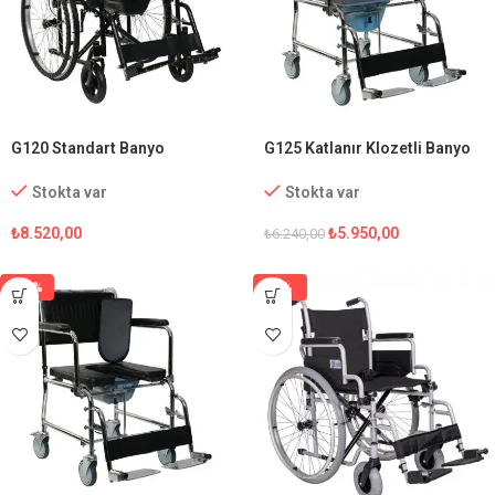
G120 Standart Banyo
G125 Katlanır Klozetli Banyo
Tekerlekli Sandalye
Sandalyesi
Stokta var
Stokta var
₺
8.520,00
₺
5.950,00
₺
6.240,00
-15%
-1%