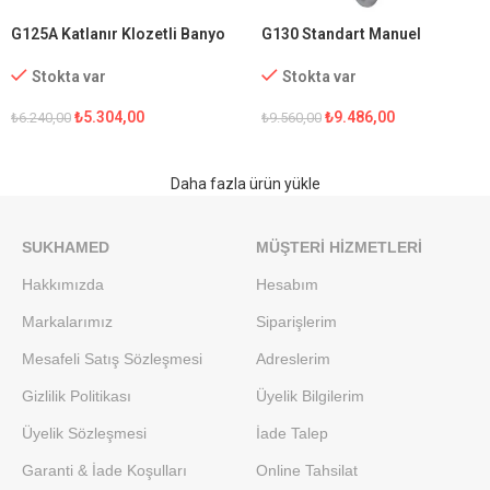
G125A Katlanır Klozetli Banyo
G130 Standart Manuel
Sandalyesi
Tekerlekli Sandalye
Stokta var
Stokta var
₺
5.304,00
₺
9.486,00
₺
6.240,00
₺
9.560,00
Daha fazla ürün yükle
SUKHAMED
MÜŞTERI HIZMETLERI
Hakkımızda
Hesabım
Markalarımız
Siparişlerim
Mesafeli Satış Sözleşmesi
Adreslerim
Gizlilik Politikası
Üyelik Bilgilerim
Üyelik Sözleşmesi
İade Talep
Garanti & İade Koşulları
Online Tahsilat