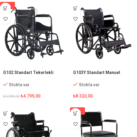
-7%
G102 Standart Tekerlekli
G103Y Standart Manuel
Sandalye
Tekerlekli Sandalye
Stokta var
Stokta var
₺
4.709,00
₺
8.320,00
₺
5.080,00
-5%