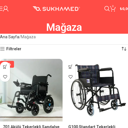
0
₺
0,0
Mağaza
Ana Sayfa
Mağaza
Filtreler
-29%
701 Akülü Tekerlekli Sandalye
G100 Standart Tekerlekli