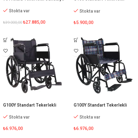
Sandalye
Stokta var
Stokta var
₺
27.885,00
₺
5.900,00
₺
39.000,00
G100Y Standart Tekerlekli
G100Y Standart Tekerlekli
Sandalye
Sandalye (Ekose Kumaş)
Stokta var
Stokta var
₺
6.976,00
₺
6.976,00