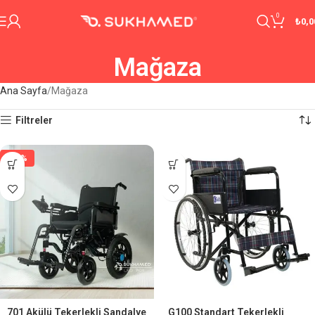
0
₺
0,0
Mağaza
Ana Sayfa
Mağaza
Filtreler
-29%
701 Akülü Tekerlekli Sandalye
G100 Standart Tekerlekli