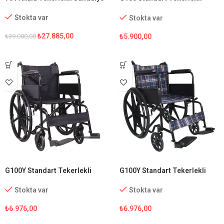
Sandalye
Stokta var
Stokta var
₺
27.885,00
₺
5.900,00
₺
39.000,00
G100Y Standart Tekerlekli
G100Y Standart Tekerlekli
Sandalye
Sandalye (Ekose Kumaş)
Stokta var
Stokta var
₺
6.976,00
₺
6.976,00