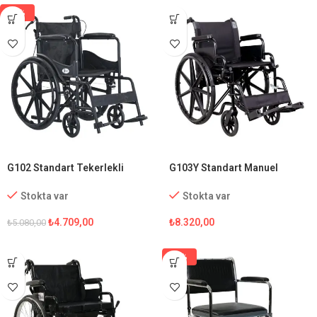
-7%
G102 Standart Tekerlekli
G103Y Standart Manuel
Sandalye
Tekerlekli Sandalye
Stokta var
Stokta var
₺
4.709,00
₺
8.320,00
₺
5.080,00
-5%