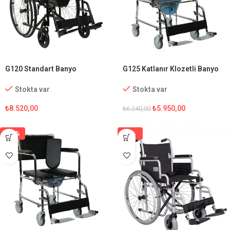
G120 Standart Banyo
G125 Katlanır Klozetli Banyo
Tekerlekli Sandalye
Sandalyesi
Stokta var
Stokta var
₺
8.520,00
₺
5.950,00
₺
6.240,00
-15%
-1%