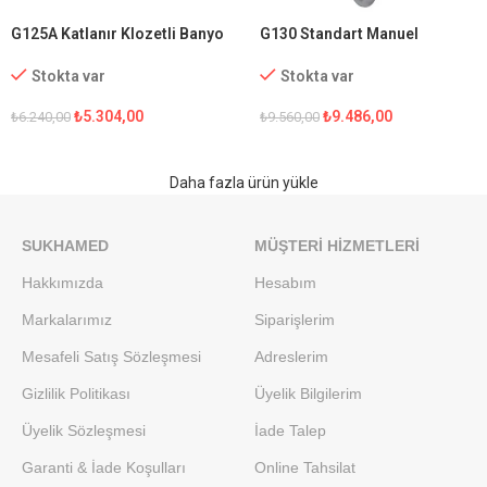
G125A Katlanır Klozetli Banyo
G130 Standart Manuel
Sandalyesi
Tekerlekli Sandalye
Stokta var
Stokta var
₺
5.304,00
₺
9.486,00
₺
6.240,00
₺
9.560,00
Daha fazla ürün yükle
SUKHAMED
MÜŞTERI HIZMETLERI
Hakkımızda
Hesabım
Markalarımız
Siparişlerim
Mesafeli Satış Sözleşmesi
Adreslerim
Gizlilik Politikası
Üyelik Bilgilerim
Üyelik Sözleşmesi
İade Talep
Garanti & İade Koşulları
Online Tahsilat