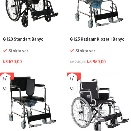
G120 Standart Banyo
G125 Katlanır Klozetli Banyo
Tekerlekli Sandalye
Sandalyesi
Stokta var
Stokta var
₺
8.520,00
₺
5.950,00
₺
6.240,00
-15%
-1%