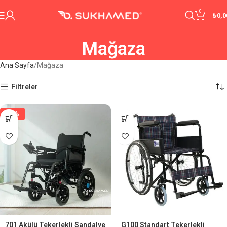
0
₺
0,0
Mağaza
Ana Sayfa
Mağaza
Filtreler
-29%
701 Akülü Tekerlekli Sandalye
G100 Standart Tekerlekli