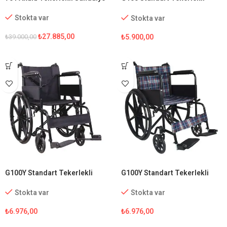
Sandalye
Stokta var
Stokta var
₺
27.885,00
₺
5.900,00
₺
39.000,00
G100Y Standart Tekerlekli
G100Y Standart Tekerlekli
Sandalye
Sandalye (Ekose Kumaş)
Stokta var
Stokta var
₺
6.976,00
₺
6.976,00