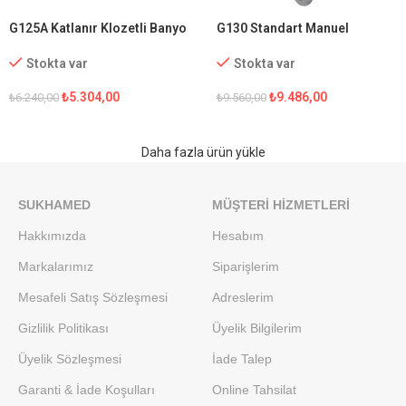
G125A Katlanır Klozetli Banyo
G130 Standart Manuel
Sandalyesi
Tekerlekli Sandalye
Stokta var
Stokta var
₺
5.304,00
₺
9.486,00
₺
6.240,00
₺
9.560,00
Daha fazla ürün yükle
SUKHAMED
MÜŞTERI HIZMETLERI
Hakkımızda
Hesabım
Markalarımız
Siparişlerim
Mesafeli Satış Sözleşmesi
Adreslerim
Gizlilik Politikası
Üyelik Bilgilerim
Üyelik Sözleşmesi
İade Talep
Garanti & İade Koşulları
Online Tahsilat