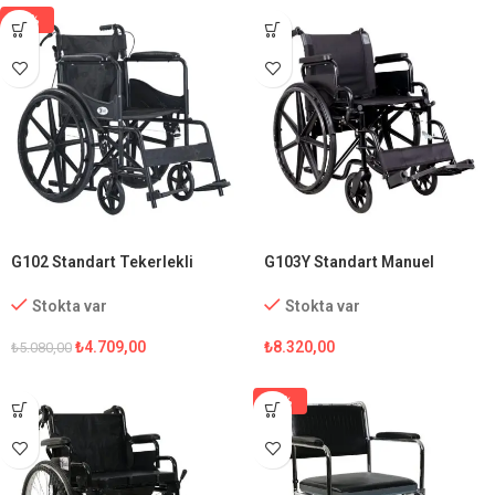
-7%
G102 Standart Tekerlekli
G103Y Standart Manuel
Sandalye
Tekerlekli Sandalye
Stokta var
Stokta var
₺
4.709,00
₺
8.320,00
₺
5.080,00
-5%