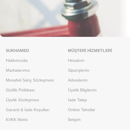
Netus eu mollis hac dignis
SUKHAMED
MÜŞTERI HIZMETLERI
Furniture
Hakkımızda
Hesabım
Markalarımız
Siparişlerim
Mesafeli Satış Sözleşmesi
Adreslerim
Gizlilik Politikası
Üyelik Bilgilerim
Üyelik Sözleşmesi
İade Talep
Garanti & İade Koşulları
Online Tahsilat
KVKK Metni
İletişim