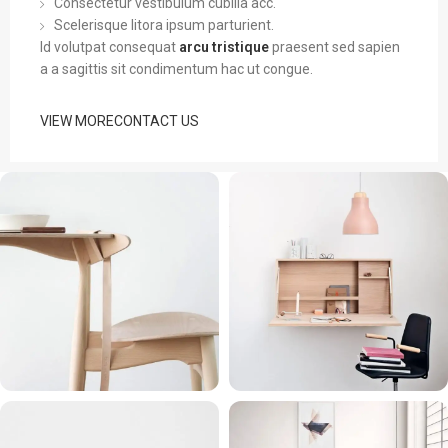
Consectetur vestibulum cubilia acc.
Scelerisque litora ipsum parturient.
Id volutpat consequat
arcu tristique
praesent sed sapien
a a sagittis sit condimentum hac ut congue.
VIEW MORE
CONTACT US