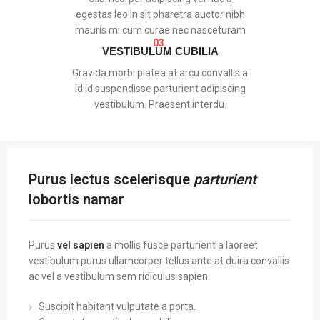
egestas leo in sit pharetra auctor nibh
mauris mi cum curae nec nasceturam
03.
VESTIBULUM CUBILIA
Gravida morbi platea at arcu convallis a
id id suspendisse parturient adipiscing
vestibulum. Praesent interdu.
Purus lectus scelerisque
parturient
lobortis namar
Purus
vel sapien
a mollis fusce parturient a laoreet
vestibulum purus ullamcorper tellus ante at duira convallis
ac vel a vestibulum sem ridiculus sapien.
Suscipit habitant vulputate a porta.