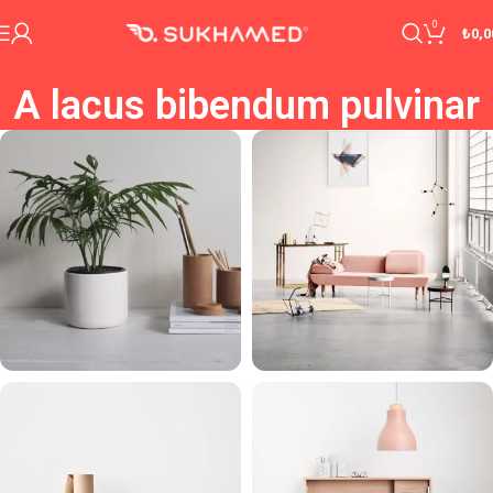
0
₺
0,0
A lacus bibendum pulvinar