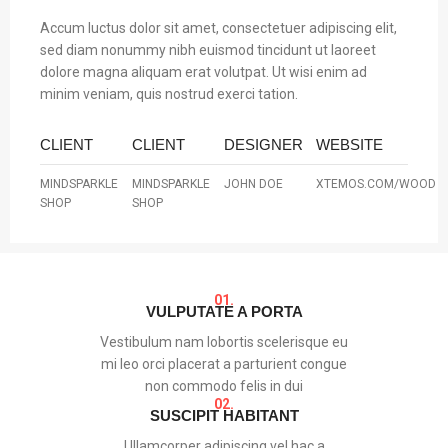
Accum luctus dolor sit amet, consectetuer adipiscing elit,
sed diam nonummy nibh euismod tincidunt ut laoreet
dolore magna aliquam erat volutpat. Ut wisi enim ad
minim veniam, quis nostrud exerci tation.
CLIENT
CLIENT
DESIGNER
WEBSITE
MINDSPARKLE
MINDSPARKLE
JOHN DOE
XTEMOS.COM/WOOD
SHOP
SHOP
01.
VULPUTATE A PORTA
Vestibulum nam lobortis scelerisque eu
mi leo orci placerat a parturient congue
non commodo felis in dui
02.
SUSCIPIT HABITANT
Ullamcorper adipiscing vel hac a