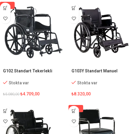
-7%
G102 Standart Tekerlekli
G103Y Standart Manuel
Sandalye
Tekerlekli Sandalye
Stokta var
Stokta var
₺
4.709,00
₺
8.320,00
₺
5.080,00
-5%