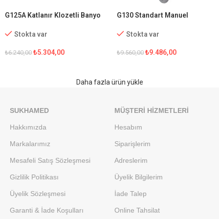
G125A Katlanır Klozetli Banyo
G130 Standart Manuel
Sandalyesi
Tekerlekli Sandalye
Stokta var
Stokta var
₺
5.304,00
₺
9.486,00
₺
6.240,00
₺
9.560,00
Daha fazla ürün yükle
SUKHAMED
MÜŞTERI HIZMETLERI
Hakkımızda
Hesabım
Markalarımız
Siparişlerim
Mesafeli Satış Sözleşmesi
Adreslerim
Gizlilik Politikası
Üyelik Bilgilerim
Üyelik Sözleşmesi
İade Talep
Garanti & İade Koşulları
Online Tahsilat