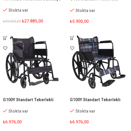
Sandalye
Stokta var
Stokta var
₺
27.885,00
₺
5.900,00
₺
39.000,00
G100Y Standart Tekerlekli
G100Y Standart Tekerlekli
Sandalye
Sandalye (Ekose Kumaş)
Stokta var
Stokta var
₺
6.976,00
₺
6.976,00