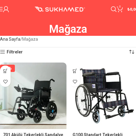
0
₺
0,0
Mağaza
Ana Sayfa
Mağaza
Filtreler
-29%
701 Akülü Tekerlekli Sandalye
G100 Standart Tekerlekli