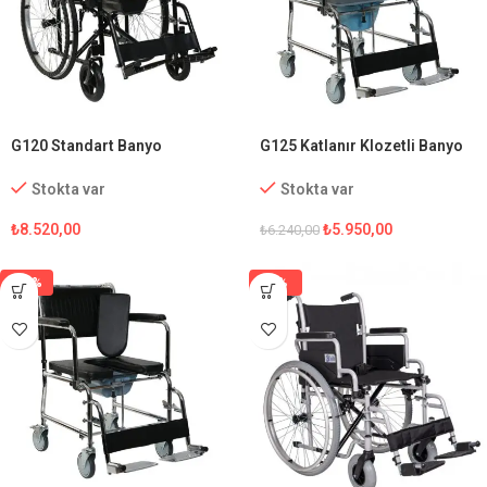
G120 Standart Banyo
G125 Katlanır Klozetli Banyo
Tekerlekli Sandalye
Sandalyesi
Stokta var
Stokta var
₺
8.520,00
₺
5.950,00
₺
6.240,00
-15%
-1%