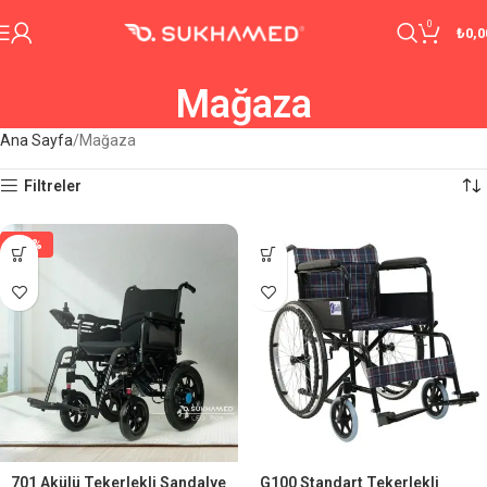
0
₺
0,0
Mağaza
Ana Sayfa
Mağaza
Filtreler
-29%
701 Akülü Tekerlekli Sandalye
G100 Standart Tekerlekli