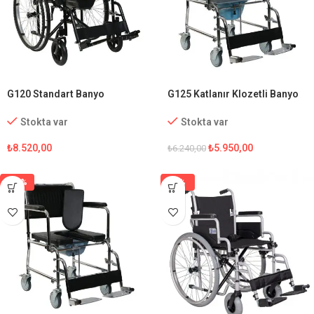
G120 Standart Banyo
G125 Katlanır Klozetli Banyo
Tekerlekli Sandalye
Sandalyesi
Stokta var
Stokta var
₺
8.520,00
₺
5.950,00
₺
6.240,00
-15%
-1%