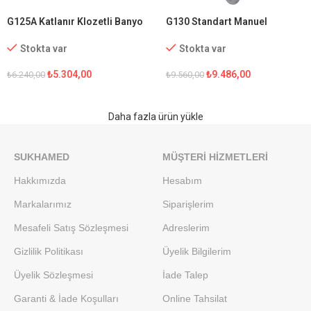
G125A Katlanır Klozetli Banyo
G130 Standart Manuel
Sandalyesi
Tekerlekli Sandalye
Stokta var
Stokta var
₺
5.304,00
₺
9.486,00
₺
6.240,00
₺
9.560,00
Daha fazla ürün yükle
SUKHAMED
MÜŞTERI HIZMETLERI
Hakkımızda
Hesabım
Markalarımız
Siparişlerim
Mesafeli Satış Sözleşmesi
Adreslerim
Gizlilik Politikası
Üyelik Bilgilerim
Üyelik Sözleşmesi
İade Talep
Garanti & İade Koşulları
Online Tahsilat