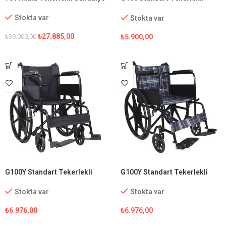
Sandalye
Stokta var
Stokta var
₺
27.885,00
₺
5.900,00
₺
39.000,00
G100Y Standart Tekerlekli
G100Y Standart Tekerlekli
Sandalye
Sandalye (Ekose Kumaş)
Stokta var
Stokta var
₺
6.976,00
₺
6.976,00