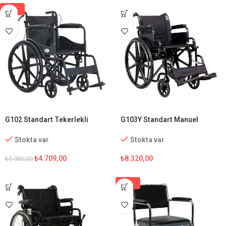
-7%
G102 Standart Tekerlekli
G103Y Standart Manuel
Sandalye
Tekerlekli Sandalye
Stokta var
Stokta var
₺
4.709,00
₺
8.320,00
₺
5.080,00
-5%