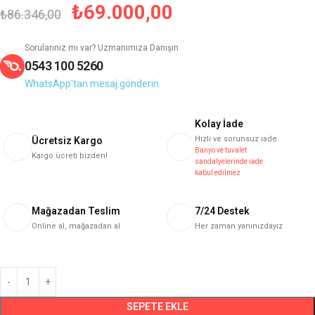
₺
69.000,00
₺
86.346,00
Sorularınız mı var? Uzmanımıza Danışın
0543 100 5260
WhatsApp'tan mesaj gönderin.
Kolay İade
Hızlı ve sorunsuz iade
Ücretsiz Kargo
Banyo ve tuvalet
Kargo ücreti bizden!
sandalyelerinde iade
kabul edilmez
Mağazadan Teslim
7/24 Destek
Online al, mağazadan al
Her zaman yanınızdayız
SEPETE EKLE