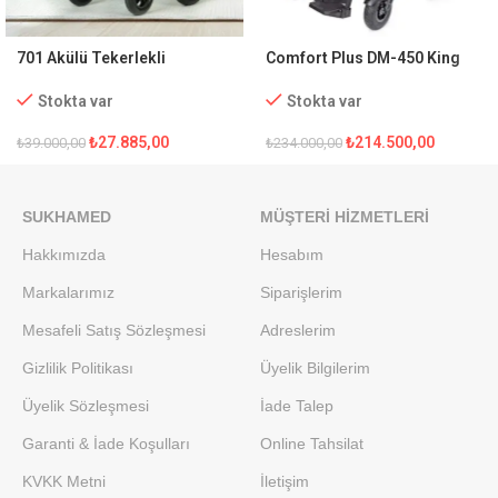
701 Akülü Tekerlekli
Comfort Plus DM-450 King
Sandalye
Full Özellikli Akülü Tekerlekli
Sandalye
Stokta var
Stokta var
₺
27.885,00
₺
214.500,00
₺
39.000,00
₺
234.000,00
SUKHAMED
MÜŞTERI HIZMETLERI
Hakkımızda
Hesabım
Markalarımız
Siparişlerim
Mesafeli Satış Sözleşmesi
Adreslerim
Gizlilik Politikası
Üyelik Bilgilerim
Üyelik Sözleşmesi
İade Talep
Garanti & İade Koşulları
Online Tahsilat
KVKK Metni
İletişim