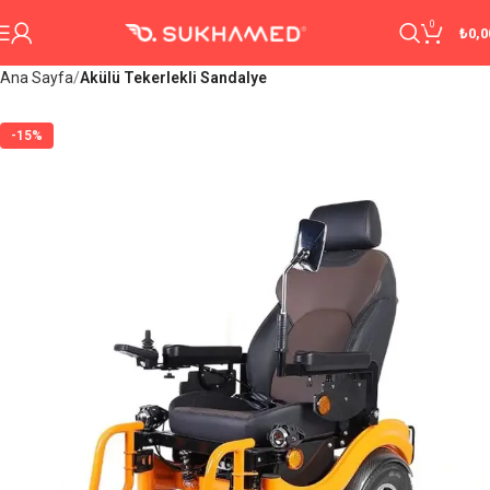
0
₺
0,0
Ana Sayfa
Akülü Tekerlekli Sandalye
-15%