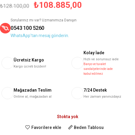
₺
108.885,00
₺
128.100,00
Sorularınız mı var? Uzmanımıza Danışın
0543 100 5260
WhatsApp'tan mesaj gönderin.
Kolay İade
Hızlı ve sorunsuz iade
Ücretsiz Kargo
Banyo ve tuvalet
Kargo ücreti bizden!
sandalyelerinde iade
kabul edilmez
Mağazadan Teslim
7/24 Destek
Online al, mağazadan al
Her zaman yanınızdayız
Stokta yok
Favorilere ekle
Beden Tablosu