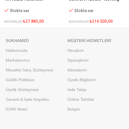
Sandalye
Full Özellikli Akülü Tekerlekli
Sandalye
Stokta var
Stokta var
₺
27.885,00
₺
214.500,00
₺
39.000,00
₺
234.000,00
SUKHAMED
MÜŞTERI HIZMETLERI
Hakkımızda
Hesabım
Markalarımız
Siparişlerim
Mesafeli Satış Sözleşmesi
Adreslerim
Gizlilik Politikası
Üyelik Bilgilerim
Üyelik Sözleşmesi
İade Talep
Garanti & İade Koşulları
Online Tahsilat
KVKK Metni
İletişim