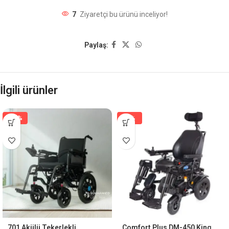
7
Ziyaretçi bu ürünü inceliyor!
Paylaş:
İlgili ürünler
-29%
-8%
701 Akülü Tekerlekli
Comfort Plus DM-450 King