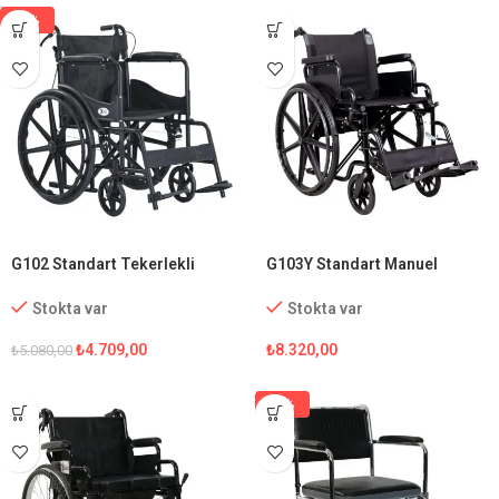
-7%
G102 Standart Tekerlekli
G103Y Standart Manuel
Sandalye
Tekerlekli Sandalye
Stokta var
Stokta var
₺
4.709,00
₺
8.320,00
₺
5.080,00
-5%