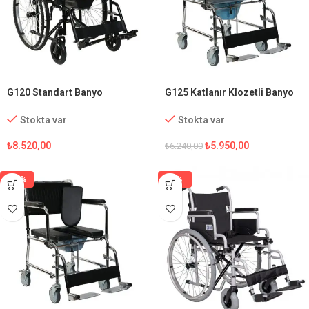
G120 Standart Banyo
G125 Katlanır Klozetli Banyo
Tekerlekli Sandalye
Sandalyesi
Stokta var
Stokta var
₺
8.520,00
₺
5.950,00
₺
6.240,00
-15%
-1%