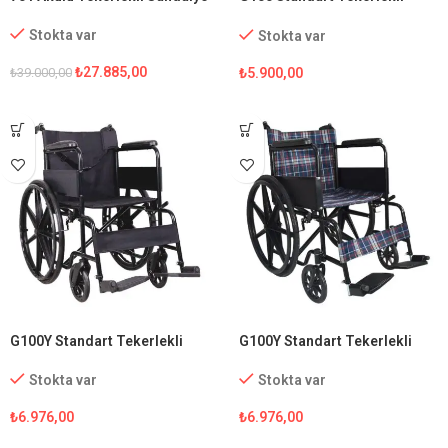
Sandalye
Stokta var
Stokta var
₺
27.885,00
₺
5.900,00
₺
39.000,00
G100Y Standart Tekerlekli
G100Y Standart Tekerlekli
Sandalye
Sandalye (Ekose Kumaş)
Stokta var
Stokta var
₺
6.976,00
₺
6.976,00