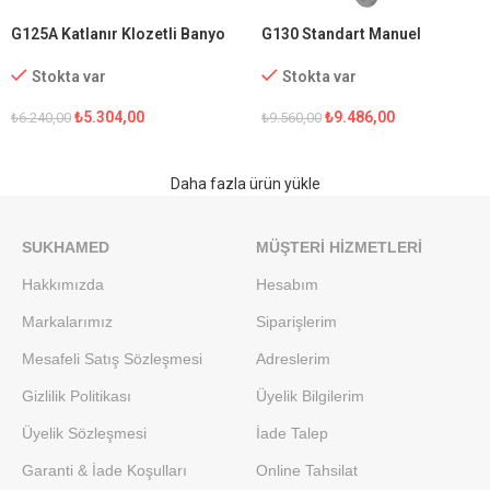
G125A Katlanır Klozetli Banyo
G130 Standart Manuel
Sandalyesi
Tekerlekli Sandalye
Stokta var
Stokta var
₺
5.304,00
₺
9.486,00
₺
6.240,00
₺
9.560,00
Daha fazla ürün yükle
SUKHAMED
MÜŞTERI HIZMETLERI
Hakkımızda
Hesabım
Markalarımız
Siparişlerim
Mesafeli Satış Sözleşmesi
Adreslerim
Gizlilik Politikası
Üyelik Bilgilerim
Üyelik Sözleşmesi
İade Talep
Garanti & İade Koşulları
Online Tahsilat