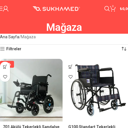
0
₺
0,0
Mağaza
Ana Sayfa
Mağaza
Filtreler
-29%
701 Akülü Tekerlekli Sandalye
G100 Standart Tekerlekli