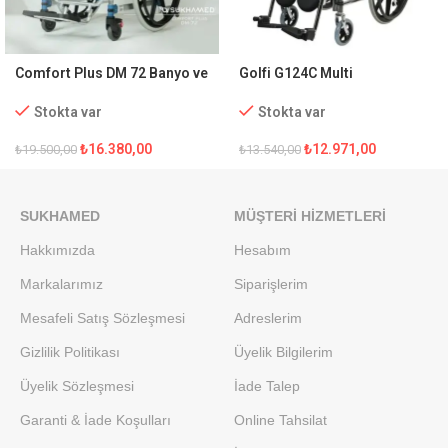
Comfort Plus DM 72 Banyo ve
Golfi G124C Multi
Tuvalet Özellikli Tekerlekli
Fonksiyonel Tekerlekli
Sandalye
Çocuk Sandalyesi
Stokta var
Stokta var
₺
16.380,00
₺
12.971,00
₺
19.500,00
₺
13.540,00
SUKHAMED
MÜŞTERI HIZMETLERI
Hakkımızda
Hesabım
Markalarımız
Siparişlerim
Mesafeli Satış Sözleşmesi
Adreslerim
Gizlilik Politikası
Üyelik Bilgilerim
Üyelik Sözleşmesi
İade Talep
Garanti & İade Koşulları
Online Tahsilat