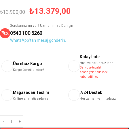
₺
13.379,00
₺
13.900,00
Sorularınız mı var? Uzmanımıza Danışın
0543 100 5260
WhatsApp'tan mesaj gönderin.
Kolay İade
Hızlı ve sorunsuz iade
Ücretsiz Kargo
Banyo ve tuvalet
Kargo ücreti bizden!
sandalyelerinde iade
kabul edilmez
Mağazadan Teslim
7/24 Destek
Online al, mağazadan al
Her zaman yanınızdayız