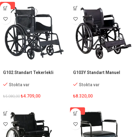
-7%
G102 Standart Tekerlekli
G103Y Standart Manuel
Sandalye
Tekerlekli Sandalye
Stokta var
Stokta var
₺
4.709,00
₺
8.320,00
₺
5.080,00
-5%