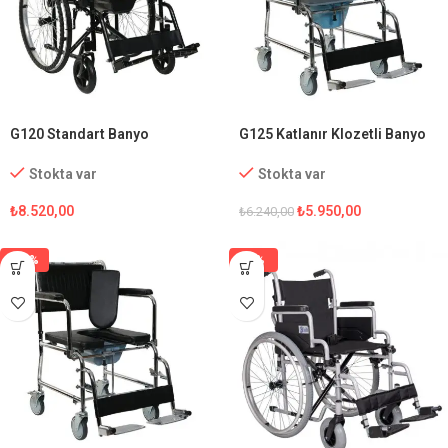
G120 Standart Banyo
G125 Katlanır Klozetli Banyo
Tekerlekli Sandalye
Sandalyesi
Stokta var
Stokta var
₺
8.520,00
₺
5.950,00
₺
6.240,00
-15%
-1%