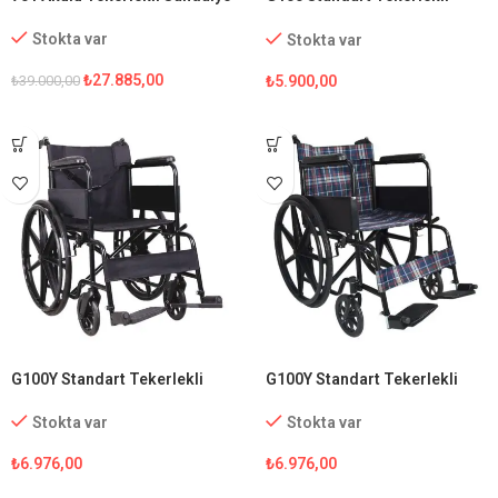
Sandalye
Stokta var
Stokta var
₺
27.885,00
₺
5.900,00
₺
39.000,00
G100Y Standart Tekerlekli
G100Y Standart Tekerlekli
Sandalye
Sandalye (Ekose Kumaş)
Stokta var
Stokta var
₺
6.976,00
₺
6.976,00