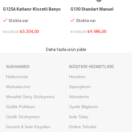
G125A Katlanır Klozetli Banyo
G130 Standart Manuel
Sandalyesi
Tekerlekli Sandalye
Stokta var
Stokta var
₺
5.304,00
₺
9.486,00
₺
6.240,00
₺
9.560,00
Daha fazla ürün yükle
SUKHAMED
MÜŞTERI HIZMETLERI
Hakkımızda
Hesabım
Markalarımız
Siparişlerim
Mesafeli Satış Sözleşmesi
Adreslerim
Gizlilik Politikası
Üyelik Bilgilerim
Üyelik Sözleşmesi
İade Talep
Garanti & İade Koşulları
Online Tahsilat