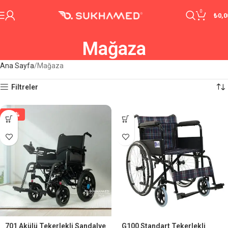
0
₺
0,0
Mağaza
Ana Sayfa
Mağaza
Filtreler
-29%
701 Akülü Tekerlekli Sandalye
G100 Standart Tekerlekli